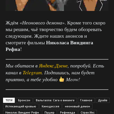
Ждём «
Неонового демона
». Кроме того скоро
мы решим, чьё творчество будем обозревать
следующим. Ждите наших анонсов и
Николаса Виндинга
смотрите фильмы
Рефна
!
Мы обитаем в
Яндекс.Дзене
, попробуй. Есть
канал в
Telegram
. Подпишись, нам будет
приятно, а тебе удобно
Meow!
ТЕГИ
Бронсон
Вальгалла: Сага о викинге
Главное
Драйв
Истекающий кровью
Кинодиссея
неоновый демон
Николас Виндинг Рефн
Пушер
Рефниада
Страх Икс