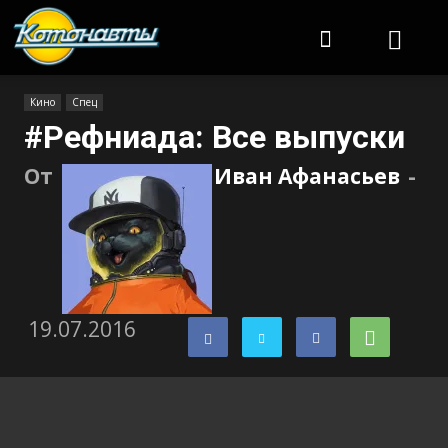
Котонавты
Кино
Спец
#Рефниада: Все выпуски
От
Иван Афанасьев
-
19.07.2016