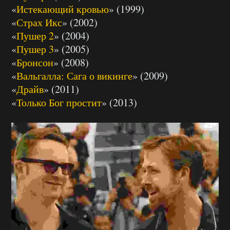
«
Истекающий кровью
» (1999)
«
Страх Икс
» (2002)
«
Пушер 2
» (2004)
«
Пушер 3
» (2005)
«
Бронсон
» (2008)
«
Вальгалла: Сага о викинге
» (2009)
«
Драйв
» (2011)
«
Только Бог простит
» (2013)