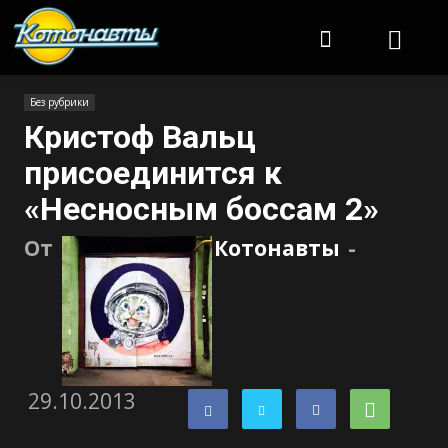
Котонавты
Без рубрики
Кристоф Вальц
присоединится к
«Несносным боссам 2»
От
Котонавты
-
29.10.2013