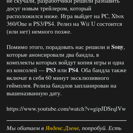
не скучали, разработчики решили разбавить
досуг новым трейлером, который
расположился ниже. Игра выйдет на PC, Xbox
360/One и PS3/PS4. Релиз на Wii U состоится
(или нет) немного позже.
Sony
Помимо этого, порадовать нас решили и
,
которые анонсировали два бандла, в
комплекты которых войдут копия игры и одна
PS3
PS4
из консолей —
или
. Оба бандла также
включат в себя 60 минут эксклюзивного
геймплея. Релиза бандлов запланирован на
вышеназванную дату.
https://www.youtube.com/watch?v=gipJDSrqlVw
Мы обитаем в
Яндекс.Дзене
, попробуй. Есть