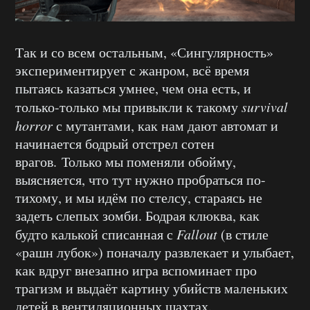
Так и со всем остальным, «Сингулярность»
экспериментирует с жанром, всё время
пытаясь казаться умнее, чем она есть, и
только-только мы привыкли к такому
survival
horror
с мутантами, как нам дают автомат и
начинается бодрый отстрел сотен
врагов. Только мы поменяли обойму,
выясняется, что тут нужно пробраться по-
тихому, и мы идём по стелсу, стараясь не
задеть слепых зомби. Бодрая клюква, как
будто калькой списанная с
Fallout
(в стиле
«рашн лубок») поначалу развлекает и улыбает,
как вдруг внезапно игра вспоминает про
трагизм и выдаёт картину убийств маленьких
детей в вентиляционных шахтах.