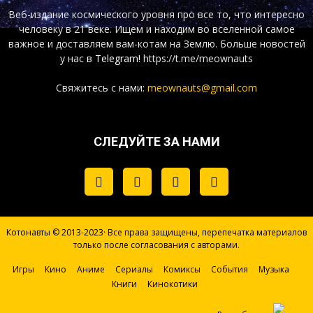
Веб-издание космического уровня про все то, что интересно
человеку в 21 веке. Ищем и находим во вселенной самое
важное и доставляем вам-котам на Землю. Больше новостей
у нас
в Telegram!
https://t.me/meownauts
Свяжитесь с нами:
meownauts@gmail.com
СЛЕДУЙТЕ ЗА НАМИ
Котонавты © 2013-2023· Все права защищены, перепечатка материалов
только после согласования с авторами.
Игры
Кино
Аниме
Сериалы
Комиксы
События
Музыка
Книги
Кинокотики