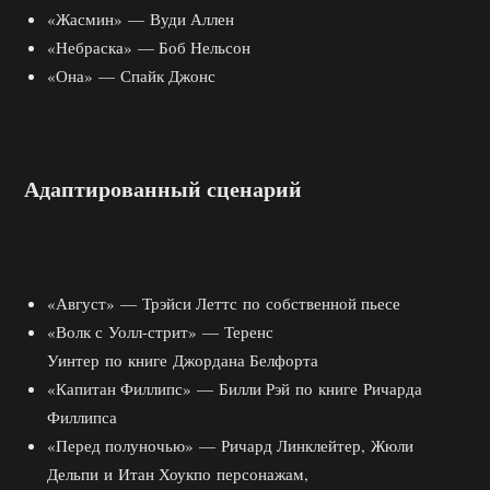
«Жасмин» — Вуди Аллен
«Небраска» — Боб Нельсон
«Она» — Спайк Джонс
Адаптированный сценарий
«Август» — Трэйси Леттс по собственной пьесе
«Волк с Уолл-стрит» — Теренс
Уинтер по книге Джордана Белфорта
«Капитан Филлипс» — Билли Рэй по книге Ричарда
Филлипса
«Перед полуночью» — Ричард Линклейтер, Жюли
Дельпи и Итан Хоукпо персонажам,