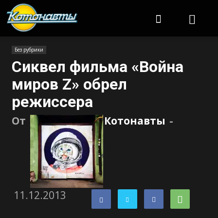
Котонавты
Без рубрики
Сиквел фильма «Война
миров Z» обрел
режиссера
От
Котонавты
-
11.12.2013