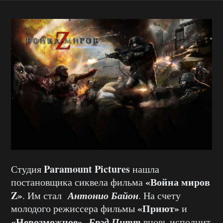
Paramount Pictures
Студия
нашла
«Война миров
постановщика сиквела фильма
Z»
Антонио Байон
. Им стал
. На счету
«Приют»
молодого режиссера фильмы
и
«Невозможное».
Брэд Питт
вновь исполнит