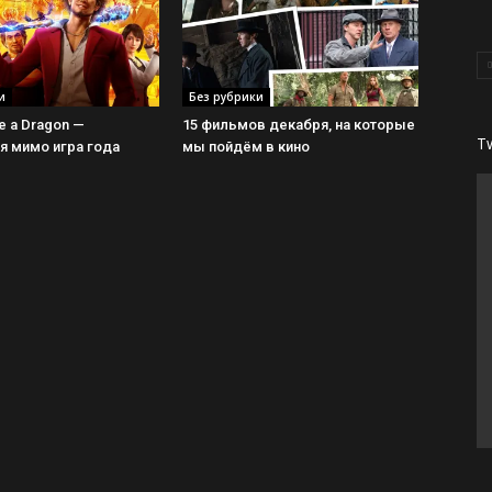
и
Без рубрики
ke a Dragon —
15 фильмов декабря, на которые
T
 мимо игра года
мы пойдём в кино