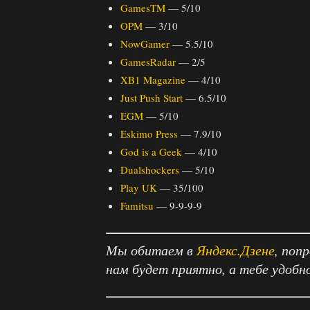
GamesTM
— 5/10
OPM
— 3/10
NowGamer
— 5.5/10
GamesRadar
— 2/5
XB1 Magazine
— 4/10
Just Push Start
— 6.5/10
EGM
— 5/10
Eskimo Press
— 7.9/10
God is a Geek
— 4/10
Dualshockers
— 5/10
Play UK
— 35/100
Famitsu
— 9-9-9-9
Мы обитаем в
Яндекс.Дзене
, поп
нам будет приятно, а тебе удобн