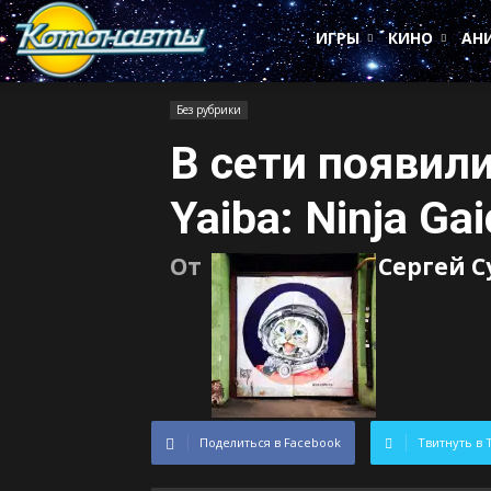
Котонавты
ИГРЫ
КИНО
АН
Без рубрики
В сети появил
Yaiba: Ninja Ga
От
Сергей 
Поделиться в Facebook
Твитнуть в 