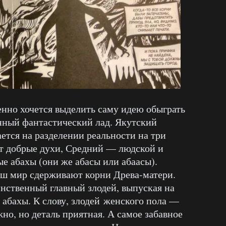
енно хочется выделить саму идею обыграть
ный фантастический лад. Якутский
ется на разделении реальности на три
ют добрые духи, Средний — людской и
е абахы (они же абасы или абаасы).
аш мир сдерживают корни Древа-матери.
инственный главный злодей, выпуская на
 абахы. К слову, злодей женского пола —
жно, но деталь приятная. А самое забавное