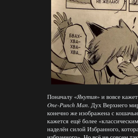
Поначалу «
Якутия
» и вовсе каже
One-Punch Man
. Дух Верхнего ми
конечно же изображена с кошачьи
кажется ещё более «классическим
наделён силой Избранного, котора
избранного». Но всё не совсем та