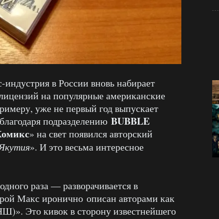
с-индустрия в России вновь набирает
е лицензий на популярные американские
примеру, уже не первый год выпускает
BUBBLE
 благодаря подразделению
Комикс
» на свет появился авторский
Якутия
». И это весьма интересное
 одного раза — разворачивается в
ерой Макс иронично описан авторами как
Ш)». Это кивок в сторону известнейшего