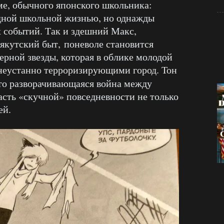
е, обычного японского школьника:
ядной школьной жизнью, но однажды
х событий. Так и здешний Макс,
якутский быт, поневоле становится
рной звезды, которая в облике молодой
 неустанно терроризирующими город. Тон
 что разворачивающаяся война между
сть «скучной» повседневности не только
ей.