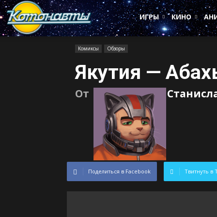
Котонавты
ИГРЫ
КИНО
АН
Комиксы
Обзоры
Якутия — Абах
От
Станисл
Поделиться в Facebook
Твитнуть в 