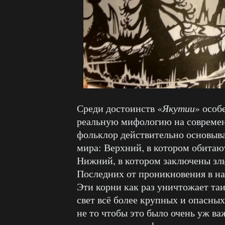
Среди достоинств «
Якутии
» особ
реальную мифологию на современ
фольклор действительно основыва
мира: Верхний, в котором обита
Нижний, в котором заключены злы
Последних от проникновения в н
Эти корни как раз уничтожает та
свет всё более крупных и опасных
не то чтобы это было очень уж ва