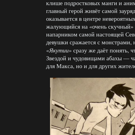
клише подростковых манги и аним
главный герой живёт самой заур
оказывается в центре невероятны
жалующийся на «очень скучный» 
напарником самой настоящей Севе
девушки сражается с монстрами,
«
Якутии
» сразу же даёт понять,
Звездой и чудовищами абахы — ча
для Макса, но и для других жител