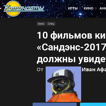
Котонавты
ИГРЫ
КИНО
АН
Кино
Спец
10 фильмов к
«Сандэнс-2017
должны увиде
От
Иван Аф