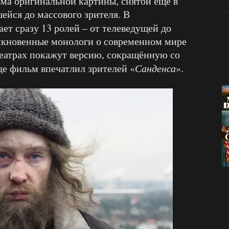
ьма оригинальной картины, снятой ещё в
шейся до массового зрителя. В
ает сразу 13 ролей – от телеведущей до
икновенные монологи о современном мире
отеатрах покажут версию, сокращённую со
иде фильм впечатлил зрителей «
Санденса
».