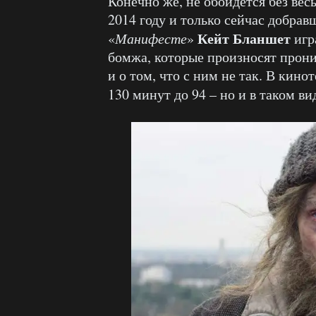
Конечно же, не обойдётся без вес
2014 году и только сейчас добрав
Кейт Бланшет
«
Манифесте
»
игр
бомжа, которые произносят прон
и о том, что с ним не так. В кин
130 минут до 94 – но и в таком в