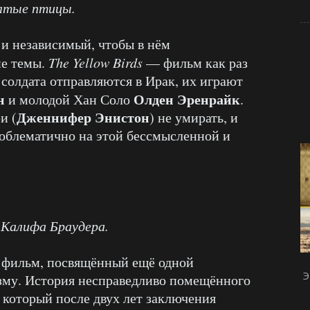
лтые птицы.
и независимый, чтобы в нём
ие темы.
The Yellow Birds
— фильм как раз
 солдата отправляются в Ирак, их играют
н
Олден Эренрайк
и молодой Хан Соло
.
Дженнифер Энистон
и (
) не умирать, и
роблематично на этой бессмысленной и
Калифа Браудера.
фильм, посвящённый ещё одной
Э
зму. История несправедливо помещённого
 который после двух лет заключения