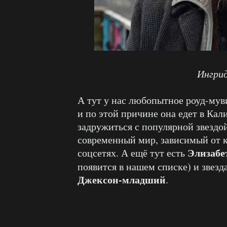
Ингрид
А тут у нас любопытное роуд-мув
и по этой причине она едет в Ка
задружиться с популярной звездой
современный мир, зависимый от к
Элизабе
соцсетях. А ещё тут есть
появится в нашем списке) и звезд
Джексон-младший
.