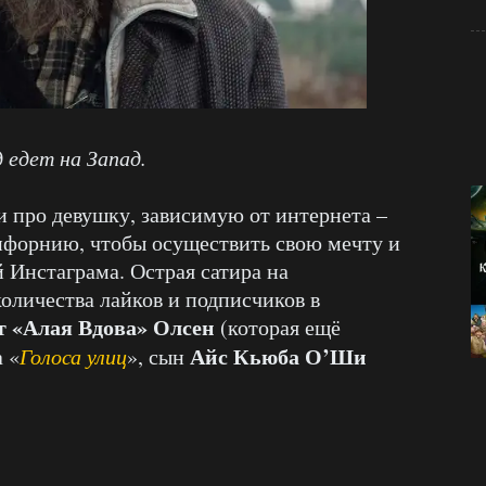
 едет на Запад.
и про девушку, зависимую от интернета –
лифорнию, чтобы осуществить свою мечту и
 Инстаграма. Острая сатира на
оличества лайков и подписчиков в
т «Алая Вдова» Олсен
(которая ещё
Айс Кьюба О’Ши
а «
Голоса улиц
», сын