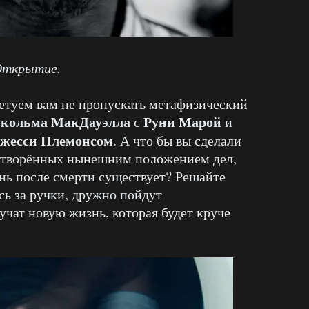
ткрытие.
етуем вам не пропускать метафизический
кольма МакДауэлла
Руни Марой
с
и
жесси Племонсом
. А что бы вы сделали
влетворённых нынешним положением дел,
знь после смерти существует? Решайте
сь за ручки, дружно пойдут
лучат новую жизнь, которая будет круче