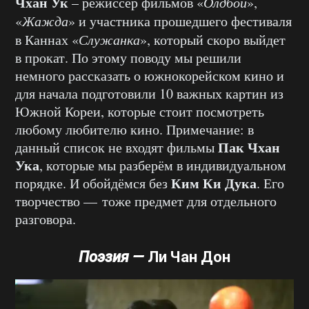
Чхан Ук
– режиссёр фильмов «
Олдбой
»,
«
Жажда
» и участника прошедшего фестиваля
в Каннах «
Служанка
», который скоро выйдет
в прокат. По этому поводу мы решили
немного рассказать о южнокорейском кино и
для начала подготовили 10 важных картин из
Южной Кореи, которые стоит посмотреть
любому любителю кино. Примечание: в
Пак Чхан
данный список не входят фильмы
Ука
, которые мы разберём в индивидуальном
Ким Ки Дука
порядке. И обойдёмся без
. Его
творчество — тоже предмет для отдельного
разговора.
Поэзия —
Ли Чан Дон