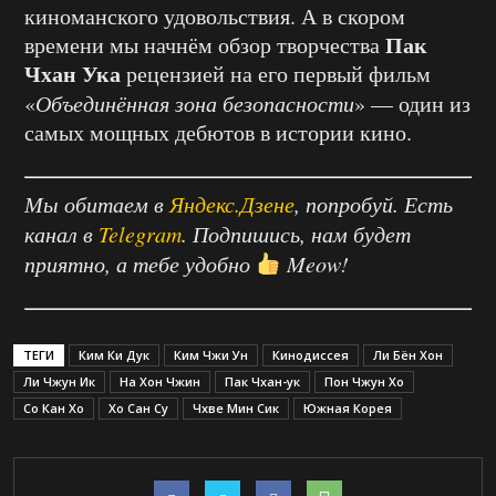
киноманского удовольствия. А в скором
Пак
времени мы начнём обзор творчества
Чхан Ука
рецензией на его первый фильм
«
Объединённая зона безопасности
» — один из
самых мощных дебютов в истории кино.
Мы обитаем в
Яндекс.Дзене
, попробуй. Есть
канал в
Telegram
. Подпишись, нам будет
приятно, а тебе удобно
Meow!
ТЕГИ
Ким Ки Дук
Ким Чжи Ун
Кинодиссея
Ли Бён Хон
Ли Чжун Ик
На Хон Чжин
Пак Чхан-ук
Пон Чжун Хо
Со Кан Хо
Хо Сан Су
Чхве Мин Сик
Южная Корея