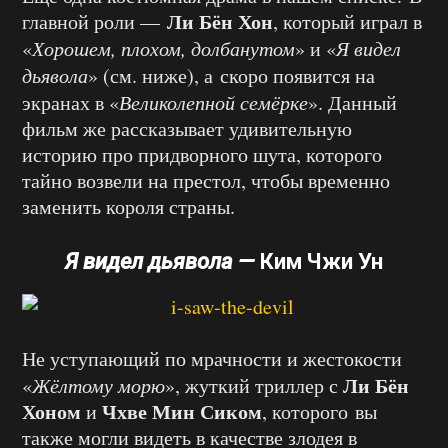
Ли Бён Хон
главной роли —
, который играл в
«
Хорошем, плохом, долбанутом
» и «
Я видел
дьявола
» (см. ниже), а скоро появится на
экранах в «
Великолепной семёрке
». Данный
фильм же рассказывает удивительную
историю про придворного шута, которого
тайно возвели на престол, чтобы временно
заменить короля страны.
Я видел дьявола —
Ким Чжи Ун
Не уступающий по мрачности и жестокости
Ли Бён
«
Жёлтому морю
», жуткий триллер с
Хоном
Чхве Мин Сиком
и
, которого вы
также могли видеть в качестве злодея в