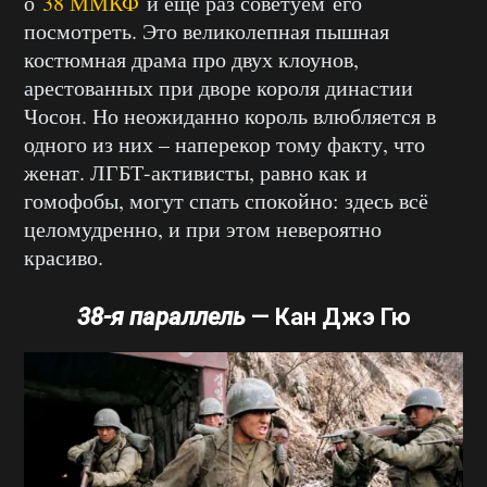
о
38 ММКФ
и ещё раз советуем его
посмотреть. Это великолепная пышная
костюмная драма про двух клоунов,
арестованных при дворе короля династии
Чосон. Но неожиданно король влюбляется в
одного из них – наперекор тому факту, что
женат. ЛГБТ-активисты, равно как и
гомофобы, могут спать спокойно: здесь всё
целомудренно, и при этом невероятно
красиво.
38-я параллель
—
Кан Джэ Гю