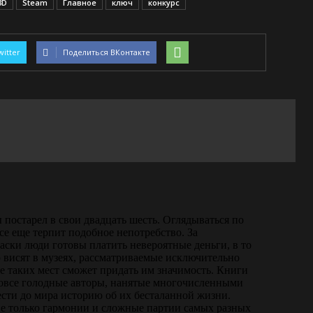
3D
Steam
Главное
ключ
конкурс
witter
Поделиться ВКонтакте