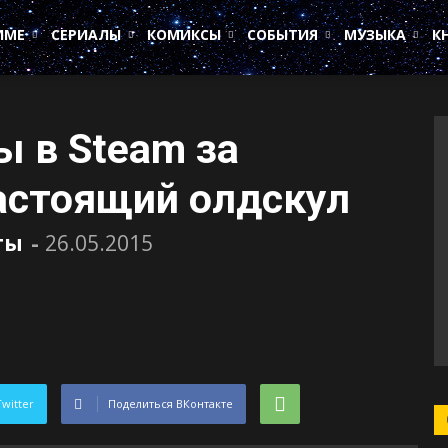
ИМЕ
СЕРИАЛЫ
КОМИКСЫ
СОБЫТИЯ
МУЗЫКА
К
ы в Steam за
астоящий олдскул
ты
-
26.05.2015
Twitter
Поделиться ВКонтакте