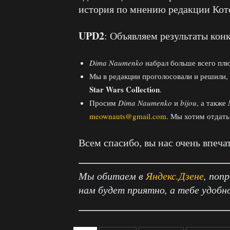
история по мнению редакции Кот
UPD2
: Объявляем результаты конк
Dima Naumenko
набрал больше всего плю
Мы в редакции проголосовали и решили,
Star Wars Collection
.
Просим
Dima Naumenko
и
bijou
, а также
meownauts@gmail.com
. Мы хотим отдать
Всем спасибо, вы нас очень впеча
Мы обитаем в
Яндекс.Дзене
, поп
нам будет приятно, а тебе удобн