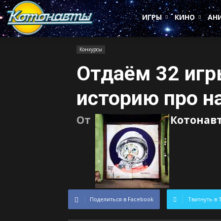
Котонавты
ИГРЫ
КИНО
АН
Конкурсы
Отдаём 32 игр
историю про н
От
Котонав
Поделиться в Facebook
Твитнуть в 