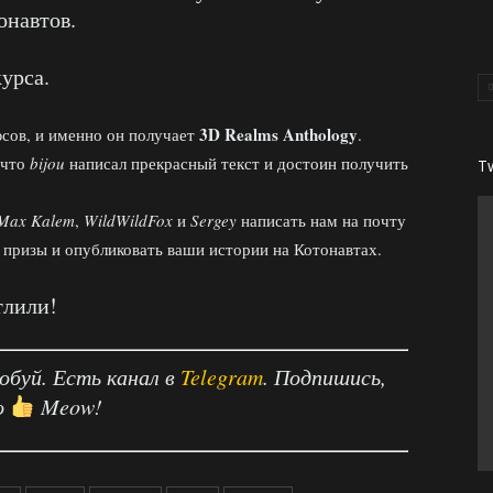
онавтов.
урса.
3D Realms Anthology
сов, и именно он получает
.
 что
bijou
написал прекрасный текст и достоин получить
T
Max Kalem
,
WildWildFox
и
Sergey
написать нам на почту
 призы и опубликовать ваши истории на Котонавтах.
тлили!
робуй. Есть канал в
Telegram
. Подпишись,
о
Meow!