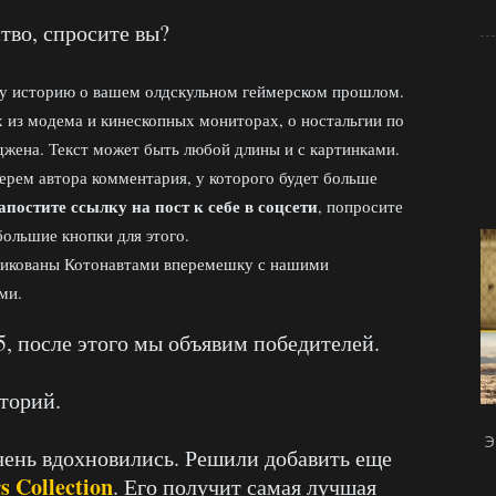
тво, спросите вы?
ту историю о вашем олдскульном геймерском прошлом.
х из модема и кинескопных мониторах, о ностальгии по
жена. Текст может быть любой длины и с картинками.
ерем автора комментария, у которого будет больше
апостите ссылку на пост к себе в соцсети
, попросите
большие кнопки для этого.
ликованы Котонавтами вперемешку с нашими
ми.
5, после этого мы объявим победителей.
торий.
Э
чень вдохновились. Решили добавить еще
s Collection
. Его получит самая лучшая