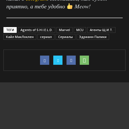
приятно, а тебе удобно
Meow!
ТЕГИ
Agents of S.H.I.E.L.D.
Marvel
MCU
Агенты Щ.И.Т.
Кайл МакЛоклен
сериал
Сериалы
Эдрианн Палики