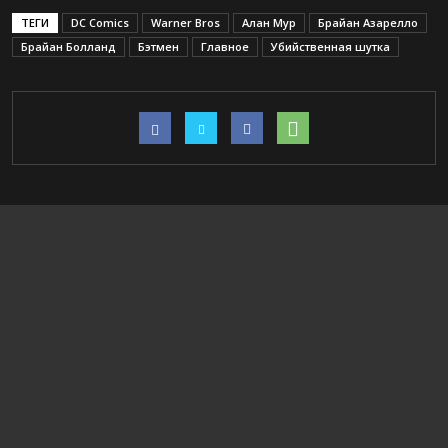
ТЕГИ
DC Comics
Warner Bros
Алан Мур
Брайан Азарелло
Брайан Болланд
Бэтмен
Главное
Убийственная шутка