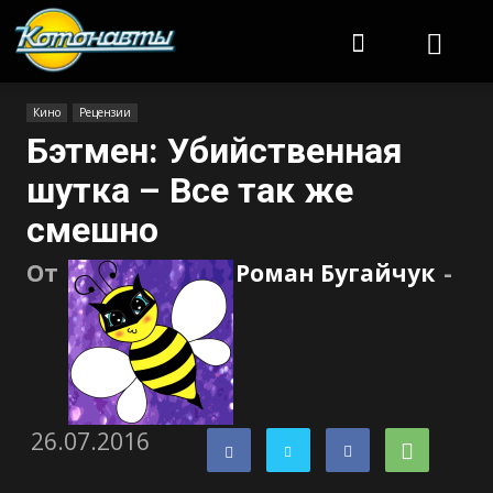
Котонавты
Кино
Рецензии
Бэтмен: Убийственная
шутка – Все так же
смешно
От
Роман Бугайчук
-
26.07.2016