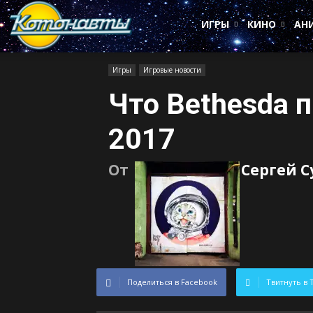
Котонавты
ИГРЫ
КИНО
АН
Игры
Игровые новости
Что Bethesda п
2017
От
Сергей 
Поделиться в Facebook
Твитнуть в 