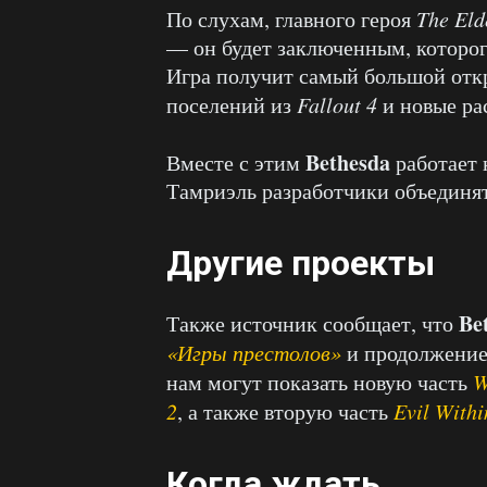
По слухам, главного героя
The Eld
— он будет заключенным, которог
Игра получит самый большой от
поселений из
Fallout 4
и новые ра
Bethesda
Вместе с этим
работает 
Тамриэль разработчики объединя
Другие проекты
Be
Также источник сообщает, что
«Игры престолов»
и продолжени
нам могут показать новую часть
W
2
, а также вторую часть
Evil Withi
Когда ждать