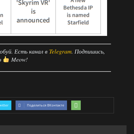
робуй. Есть канал в
Telegram
. Подпишись,
о
Meow!
witter
Поделиться ВКонтакте