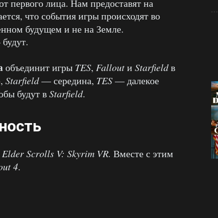
т первого лица. Нам предоставят на
ается, что события игры происходят во
ленном будущем и не на Земле.
будут.
a
объединит игры
TES
,
Fallout
и
Starfield
в
о,
Starfield
­— середина,
TES
— далекое
обы будут в
Starfield
.
ность
 Elder Scrolls V: Skyrim VR.
Вместе с этим
out 4
.