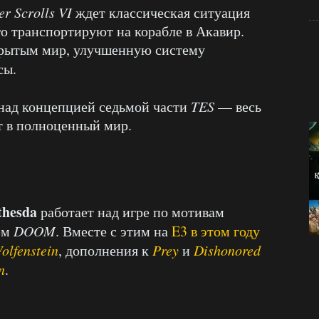
er Scrolls VI
ждет классическая ситуация
о транспортируют на корабле в Акавир.
крытым мир, улучшенную систему
сы.
над концепцией седьмой части
TES
— весь
т в полноценный мир.
thesda
работает над игре по мотивам
ем
DOOM
. Вместе с этим на
E3 в этом году
olfenstein
, дополнения к
Prey
и
Dishonored
n
.