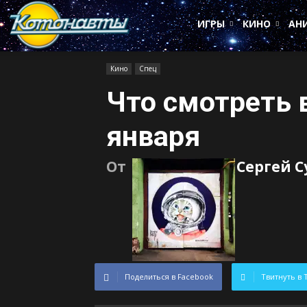
Котонавты
ИГРЫ
КИНО
АН
Кино
Спец
Что смотреть в
января
От
Сергей 
Поделиться в Facebook
Твитнуть в 