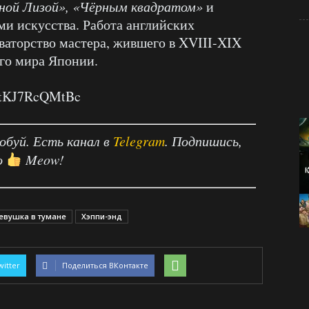
ной Лизой», «Чёрным квадратом»
и
и искусства. Работа английских
ваторство мастера, жившего в XVIII-XIX
ого мира Японии.
v=tKJ7RcQMtBc
робуй. Есть канал в
Telegram
. Подпишись,
о
Meow!
евушка в тумане
Хэппи-энд
witter
Поделиться ВКонтакте