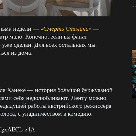
ильма недели —
«Смерть Сталина»
—
атр мало. Конечно, если вы фанат
р уже сделан. Для всех остальных мы
ься из дома.
я Ханеке — история большой буржуазной
и сами себя недолюбливают. Ленту можно
едыдущей работы австрийского режиссёра
олоса, с упадничеством в комедию.
v=fgxAECL-z4A