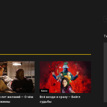
T
Кино
 лет желаний — О чём
Всё везде и сразу — Бейгл
Джинны
судьбы