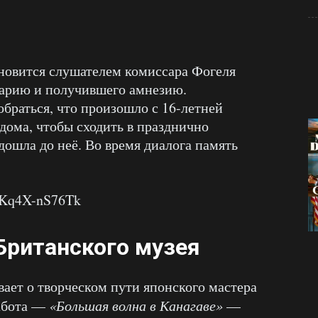
ановится слушателем комиссара Фогеля
аварию и получившего амнезию.
браться, что произошло с 16-летней
дома, чтобы сходить в празднично
дошла до неё. Во время диалога память
=Kq4X-nS76Tk
Британского музея
ает о творческом пути японского мастера
работа —
«Большая волна в Канагаве»
—