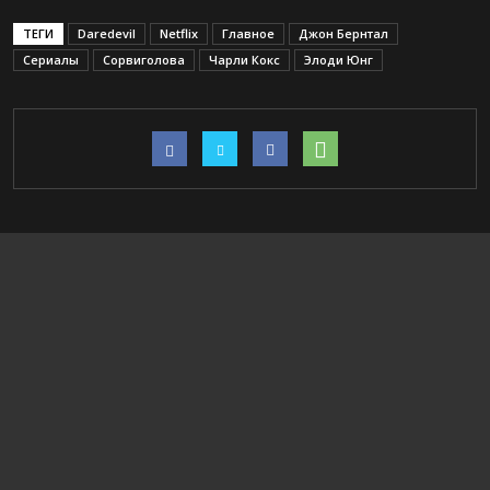
ТЕГИ
Daredevil
Netflix
Главное
Джон Бернтал
Сериалы
Сорвиголова
Чарли Кокс
Элоди Юнг