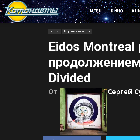
Котонавты
ИГРЫ
КИНО
АН
Игры
Игровые новости
Eidos Montreal
продолжением 
Divided
От
Сергей 