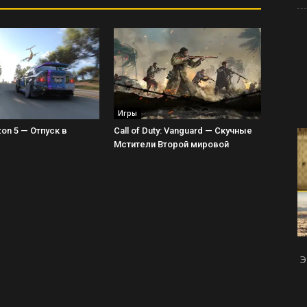
Игры
zon 5 — Отпуск в
Call of Duty: Vanguard — Скучные
Мстители Второй мировой
Э