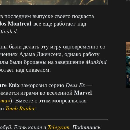
в последнем выпуске своего подкаста
dos Montreal
все еще работает над
Divided
.
жны были делать эту игру одновременно со
ючениях Адама Дженсена, однако работу
илы были брошены на завершение
Mankind
ботает над сиквелом.
are Enix
заморозил серию
Deus Ex
—
Marvel
имается играми во вселенной
ики»
). Вместе с этим монреальская
ью
Tomb Raider
.
робуй. Есть канал в
Telegram
. Подпишись,