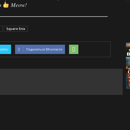
о
Meow!
Square Enix
witter
Поделиться ВКонтакте