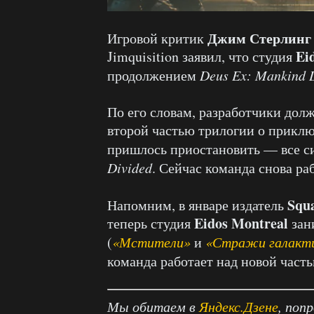
Джим Стерлинг
Игровой критик
Ei
Jimquisition заявил, что студия
продолжением
Deus Ex: Mankind 
По его словам, разработчики дол
второй частью трилогии о прикл
пришлось приостановить — все с
Divided
. Сейчас команда снова ра
Squ
Напомним, в январе издатель
Eidos Montreal
теперь студия
зан
(
«Мстители»
и
«Стражи галакт
команда работает над новой част
Мы обитаем в
Яндекс.Дзене
, поп