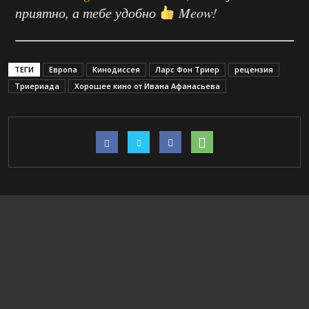
приятно, а тебе удобно
Meow!
ТЕГИ
Европа
Кинодиссея
Ларс Фон Триер
рецензия
Триериада
Хорошее кино от Ивана Афанасьева