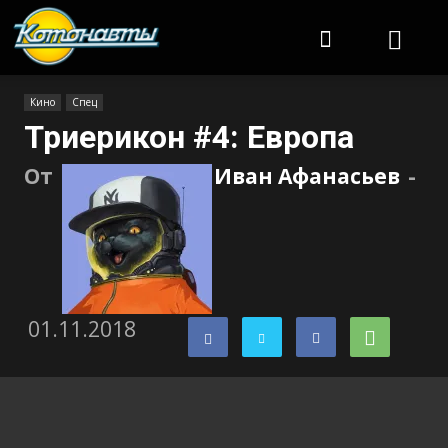
Котонавты
Кино
Спец
Триерикон #4: Европа
От
Иван Афанасьев
-
01.11.2018