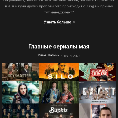
Сокращения, гнев игроков и разработчиков, обсчеты с прибылью
в 45% и куча других проблем. Что происходит с Bungie и причем
тут менеджмент?
Узнать больше
Главные сериалы мая
-
Иван Шапкин
08.05.2023