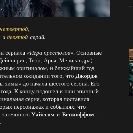
четвертой
,
й
и
девятой
серий.
он сериала
«Игра престолов»
. Основные
ейенерис, Теон, Арья, Мелисандра)
нижным оригиналом, и ближайший год
Джордж
ительном ожидании того, что
ы зимы» до начала шестого сезона. Его
6 года. К концу подошел и наш эпичный
финальная серия, которая поставила
орых персонажах и событиях, что
Уайссом
Бениоффом
, затеянного
и
,
.