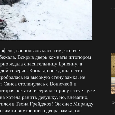
рфеле, воспользовалась тем, что все
сбежала. Вскрыв дверь комнаты штопором
орно ждала спасительницу Бриенну, а
дой северян. Когда до нее дошло, что
пробралась на высокую стену замка, не
ут Санса столкнулась с Вонючкой и
торая, кстати, в сериале присутствует уже
на хотела ранить девушку, но, внезапно,
Э
тился в Теона Грейджоя! Он снес Миранду
а камни внутреннего двора замка, где