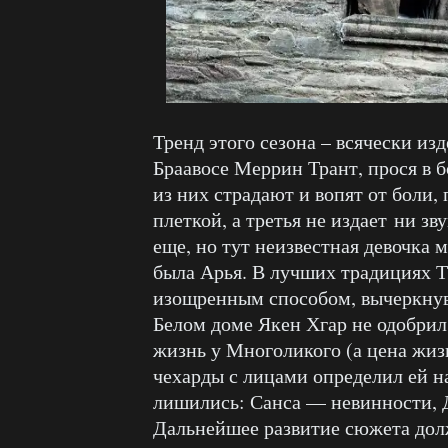
Тренд этого сезона – всячески изд
Браавосе Меррин Трант, прося в б
из них страдают и вопят от боли,
плеткой, а третья не издает ни зву
еще, но тут неизвестная девочка м
была Арья. В лучших традициях Т
изощренным способом, вычеркнув 
Белом доме Якен Хгар не одобрил 
жизнь у Многоликого (а цена жизн
чехарды с лицами определил ей на
лишились: Санса — невинности, Д
Дальнейшее развитие сюжета долж