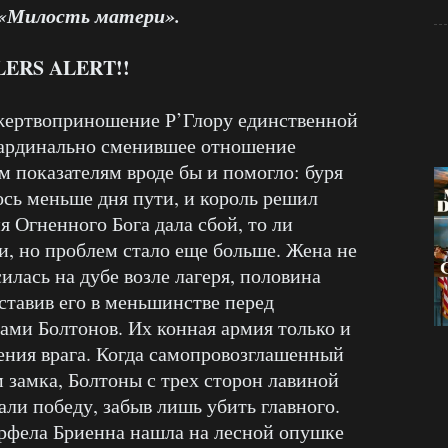
 «Милость матери».
LERS ALERT!!
жертвоприношение Р’Глору единственной
кардинально сменившее отношение
м показателям вроде бы и помогло: буря
ось меньше дня пути, и король решил
я Огненного Бога дала сбой, то ли
и, но проблем стало еще больше. Жена не
лась на дубе возле лагеря, половина
ставив его в меньшинстве перед
ми Болтонов. Их конная армия только и
ения врага. Когда самопровозглашенный
 замка, Болтоны с трех сторон лавиной
али победу, забыв лишь убить главного.
рфела Бриенна нашла на лесной опушке