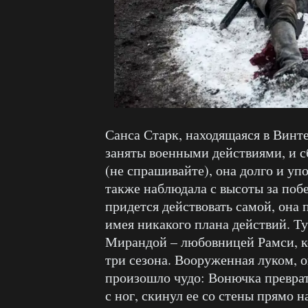
Санса Старк, находящаяся в Винте
заняты военными действиями, и 
(не спрашивайте), она долго и уп
также наблюдала с высоты за побе
придется действовать самой, она 
имея никакого плана действий. Т
Мирандой – любовницей Рамси, ко
три сезона. Вооруженная луком, о
произошло чудо: Вонючка превра
с ног, скинул ее со стены прямо н