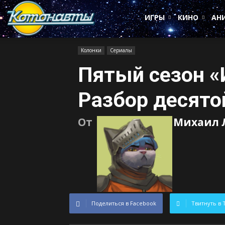
Котонавты
ИГРЫ
КИНО
АН
Колонки
Сериалы
Пятый сезон «
Разбор десято
От
Михаил 
Поделиться в Facebook
Твитнуть в 