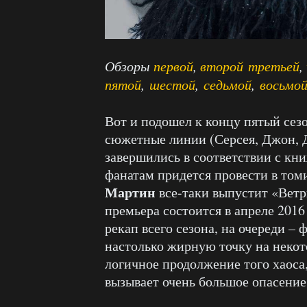
Обзоры
первой
,
второй
третьей
,
пятой
,
шестой
,
седьмой
,
восьмо
Вот и подошел к концу пятый сез
сюжетные линии (Серсея, Джон, Д
завершились в соответствии с к
фанатам придется провести в том
Мартин
все-таки выпустит «Ветр
премьера состоится в апреле 201
рекап всего сезона, на очереди – 
настолько жирную точку на некот
логичное продолжение того хаоса
вызывает очень большое опасение