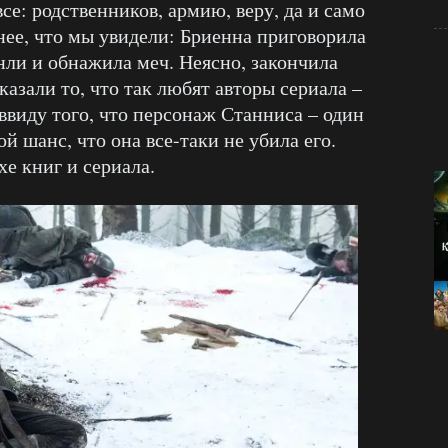
се: родственников, армию, веру, да и само
нее, что мы увидели: Бриенна приговорила
енли и обнажила меч. Неясно, закончила
оказали то, что так любят авторы сериала –
ввиду того, что персонаж Станниса – один
й шанс, что она все-таки не убила его.
хе книг и сериала.