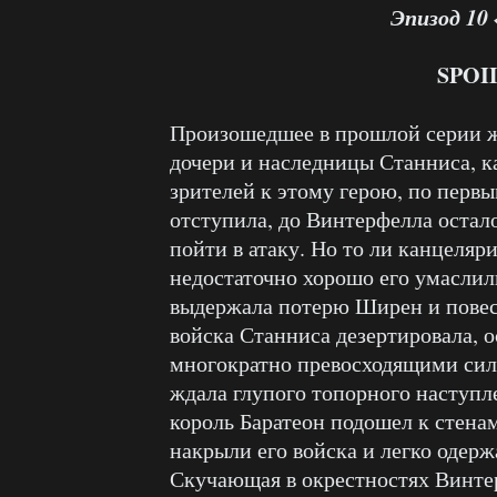
Эпизод 10
SPOI
Произошедшее в прошлой серии 
дочери и наследницы Станниса, 
зрителей к этому герою, по первы
отступила, до Винтерфелла остал
пойти в атаку. Но то ли канцеляри
недостаточно хорошо его умаслил
выдержала потерю Ширен и повеси
войска Станниса дезертировала, о
многократно превосходящими сила
ждала глупого топорного наступл
король Баратеон подошел к стенам
накрыли его войска и легко одерж
Скучающая в окрестностях Винте