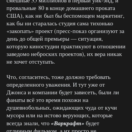
смешные 35 миллионов в первый уик-энд, и
провальные 80 в конце домашнего проката
США), как ни был бы беспомощен маркетинг,
как бы ни старалась студия сама тихонько
«закопать» проект (пресс-показ организуют за
день до общей премьеры — ситуация,
которую киностудии практикуют в отношении
заведомо неброских проектов), их вера никак
не хочет отступать.
Что, согласитесь, тоже должно требовать
определенного уважения. И тут уже от
Джонса и компании будет зависеть, были ли
фанаты всё это время похожи на
душевнобольных, ожидающих чуда от кучи
мусора или на истово верующих, которые
«Варкрафт»
всегда знали, что
будет
отличным фильмом, а их просто не