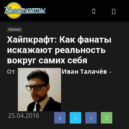
Котонавты
Колонки
Хайпкрафт: Как фанаты
искажают реальность
вокруг самих себя
От
Иван Талачёв
-
25.04.2016