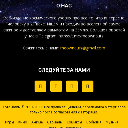
О НАС
Веб-издание космического уровня про все то, что интересно
человеку в 21 веке. Ищем и находим во вселенной самое
важное и доставляем вам-котам на Землю. Больше новостей
у нас
в Telegram!
https://t.me/meownauts
Свяжитесь с нами:
meownauts@gmail.com
СЛЕДУЙТЕ ЗА НАМИ
Котонавты © 2013-2023· Все права защищены, перепечатка материалов
только после согласования с авторами.
Игры
Кино
Аниме
Сериалы
Комиксы
События
Музыка