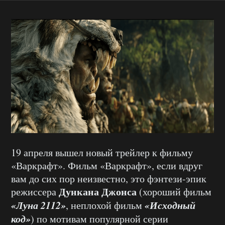
19 апреля вышел новый трейлер к фильму
«Варкрафт». Фильм «Варкрафт», если вдруг
вам до сих пор неизвестно, это фэнтези-эпик
Дункана Джонса
режиссера
(хороший фильм
«Луна 2112»
«Исходный
, неплохой фильм
код»
) по мотивам популярной серии