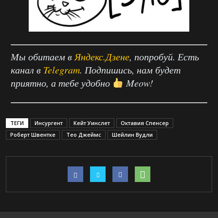
Мы обитаем в
Яндекс.Дзене
, попробуй. Есть
канал в
Telegram
. Подпишись, нам будет
приятно, а тебе удобно
Meow!
ТЕГИ
Инсургент
Кейт Уинслет
Октавия Спенсер
Роберт Швентке
Тео Джеймс
Шейлин Вудли