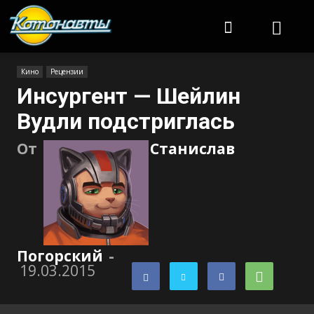
Котонавты
Кино
Рецензии
Инсургент — Шейлин
Вудли подстриглась
От
Станислав
Погорский
-
19.03.2015