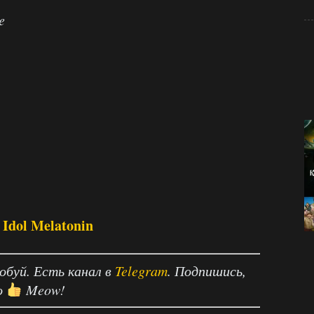
e
Idol Melatonin
робуй. Есть канал в
Telegram
. Подпишись,
о
Meow!