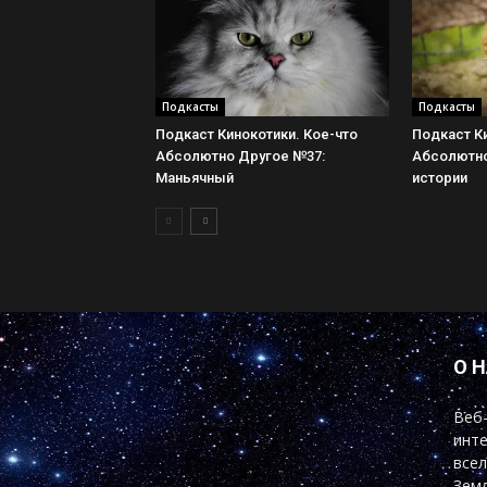
Подкасты
Подкасты
Подкаст Кинокотики. Кое-что
Подкаст Ки
Абсолютно Другое №37:
Абсолютно
Маньячный
истории
О 
Веб-
инте
всел
Земл