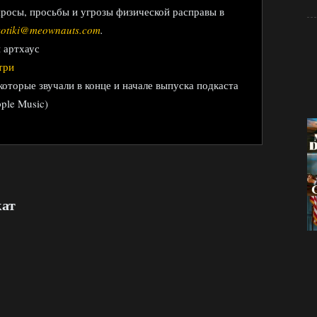
просы, просьбы и угрозы физической расправы в
kotiki@meownauts.com
.
и артхаус
три
 которые звучали в конце и начале выпуска подкаста
ple Music)
кат