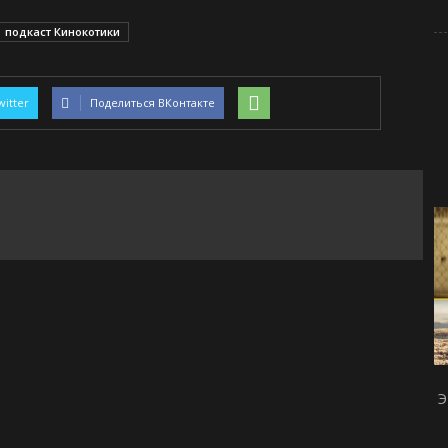
подкаст Кинокотики
witter
Поделиться ВКонтакте
Э