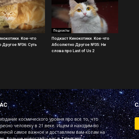
Подкасты
нокотики. Кое-что
Подкаст Кинокотики. Кое-что
 Другое №36: Суть
Абсолютно Другое №35: Ни
слова про Last of Us 2
НАС
С
издание космического уровня про все то, что
ресно человеку в 21 веке. Ищем и находим во
енной самое важное и доставляем вам-котам на
ю. Больше новостей у нас
в Telegram!