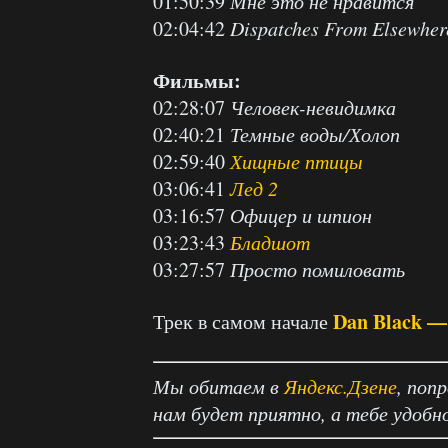
01:50:39
Мне это не нравится
02:04:42
Dispatches From Elsewher
Фильмы:
02:28:07
Человек-невидимка
02:40:21
Темные воды/Холоп
02:59:40
Хищные птицы
03:06:41
Лед 2
03:16:57
Офицер и шпион
03:23:43
Бладшот
03:27:57
Просто помиловать
Dan Black — 
Трек в самом начале
Мы обитаем в
Яндекс.Дзене
, поп
нам будет приятно, а тебе удобн