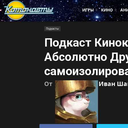
Котонавты
ИГРЫ
КИНО
АН
Подкасты
Подкаст Кинок
Абсолютно Др
самоизолиров
От
Иван Ша