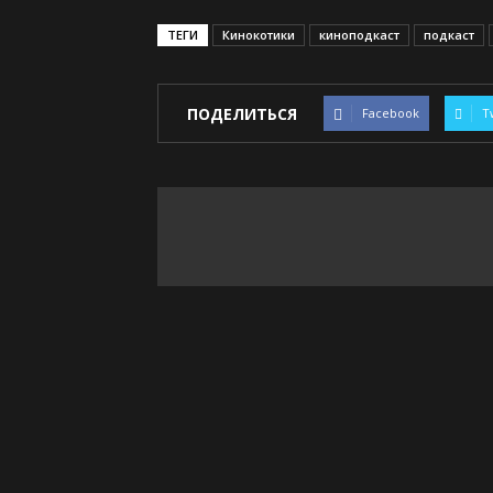
ТЕГИ
Кинокотики
киноподкаст
подкаст
ПОДЕЛИТЬСЯ
Facebook
T