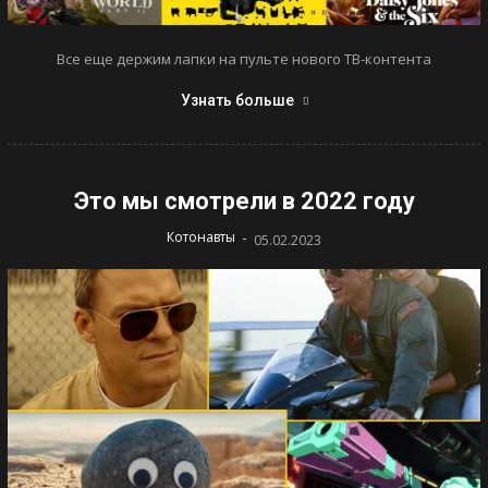
Все еще держим лапки на пульте нового ТВ-контента
Узнать больше
Это мы смотрели в 2022 году
-
Котонавты
05.02.2023