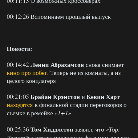
00:11:13 О возможных кроссоверах
00:12:26 Вспоминаем прошлый выпуск
Новости:
Ленни Абрахамсон
00:14:42
снова снимает
кино про побег
. Теперь не из комнаты, а из
целого концлагеря
Брайан Крэнстон
Кевин Харт
00:21:05
и
находятся
в финальной стадии переговоров о
съемке в ремейке
«1+1»
Том Хиддлстон
00:25:36
заявил, что
«Тор:
Рагнарёк»
станет последним фильмом для его