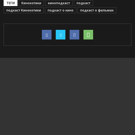
ТЕГИ
Кинокотики
киноподкаст
подкаст
подкаст Кинокотики
подкаст о кино
подкаст о фильмах