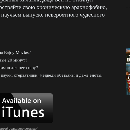
бостряйте свою хроническую арахнофобию,
м паучьем выпуске невероятного чудесного
ля Enjoy Movies?
рвые 20 минут?
нимал для него шоу?
 пауки, стервятники, медведи обезьяны и даже еноты,
звезд и пишите отзывы!