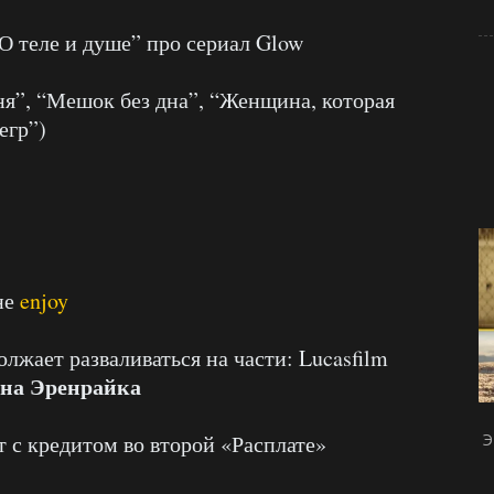
О теле и душе” про сериал Glow
я”, “Мешок без дна”, “Женщина, которая
егр”)
не
enjoy
лжает разваливаться на части: Lucasfilm
на Эренрайка
Э
т с кредитом во второй «Расплате»