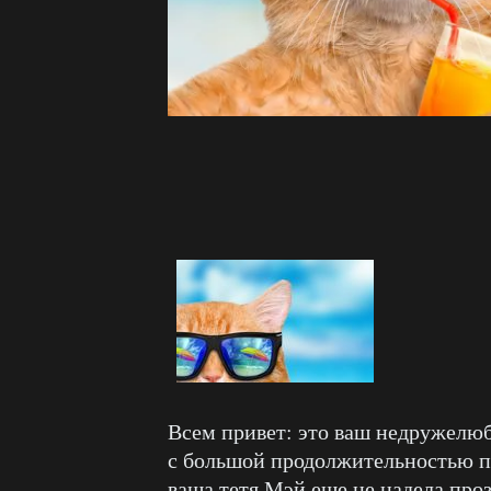
Всем привет: это ваш недружелю
с большой продолжительностью п
ваша тетя Мэй еще не надела проз