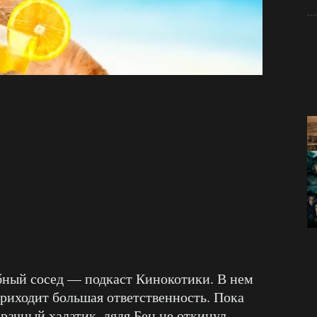
бный сосед — подкаст Кинокотики. В нем
риходит большая ответственность. Пока
рачный халатик, дядя Бен не откинул