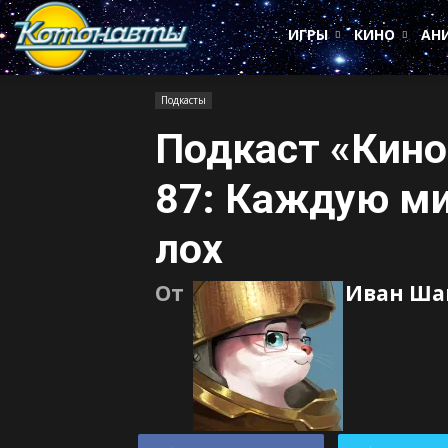
Котонавты
ИГРЫ
КИНО
АН
Подкасты
Подкаст «Кино
87: Каждую м
лох
От
Иван Ша