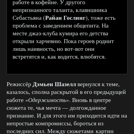
работе в кофейне. У другого
непризнанного таланта, клавишника
Райан Гослинг
Себастьяна (
), тоже есть
проблема с заведением общепита. На
месте джаз-клуба кумира его детства
открыли харчевню. Пока героев роднит
лишь наивность, но вот-вот они
встретятся и, как водится, влюбятся.
Дэмьен Шазелл
Режиссёр
вернулся к теме,
казалось, сполна раскрытой в его предыдущей
работе «
Одержимость
». Вновь в центре
сюжета те, чья мечта — долгожданное
признание. И для этого им приходится идти на
непростые компромиссы, бороться из
последних сил. Между сюжетами картин