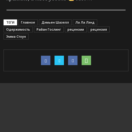
ТЕГИ
Главное
Дэмьен Шазелл
Ла Ла Лэнд
Одержимость
Райан Гослинг
рецензии
рецензия
Эмма Стоун