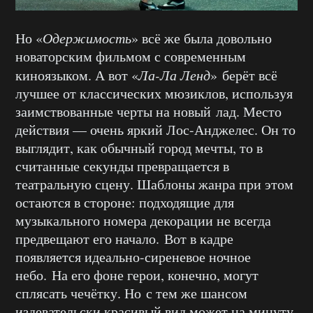
Но «
Одержимость
» всё же была довольно
новаторским фильмом с современным
киноязыком. А вот «
Ла-Ла Ленд
» берёт всё
лучшее от классических мюзиклов, используя
заимствованные черты на новый лад. Место
действия — очень яркий Лос-Анджелес. Он то
выглядит, как обычный город мечты, то в
считанные секунды превращается в
театральную сцену. Шаблоны жанра при этом
остаются в стороне: подходящие для
музыкального номера декорации не всегда
предвещают его начало. Вот в кадре
появляется идеально-сиреневое ночное
небо. На его фоне герои, конечно, могут
сплясать чечётку. Но с тем же шансом
издевательски красивый вид может на минуту