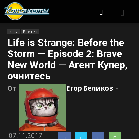
Котонавты
Игры
Рецензии
Life is Strange: Before the
Storm — Episode 2: Brave
New World — Агент Купер,
очнитесь
От
Егор Беликов
-
07.11.2017