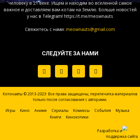
человеку в 21 веке. Ищем и находим во вселенной самое
важное и доставляем вам-котам на Землю. Больше новостей
у нас
в Telegram!
https://t.me/meownauts
Свяжитесь с нами:
meownauts@gmail.com
СЛЕДУЙТЕ ЗА НАМИ
Котонавты © 2013-2023· Все права защищены, перепечатка материалов
только после согласования с авторами.
Игры
Кино
Аниме
Сериалы
Комиксы
События
Музыка
Книги
Кинокотики
Разработка и
поддержка сайта