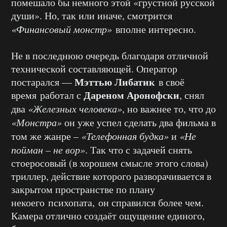
помешало бы немного этой «грустной русской
души». Но, так или иначе, смотрится
«Финансовый монстр»
вполне интересно.
Не в последнюю очередь благодаря отличной
технической составляющей. Оператор
Мэттью Либатик
постарался —
в своё
Дареном Аронофски
время работал с
, снял
два
«Железных человека»
, но важнее то, что до
«Монстра»
он уже успел сделать два фильма в
том же жанре –
«Телефонная будка»
и
«Не
пойман – не вор»
. Так что с задачей снять
стоеросовый (в хорошем смысле этого слова)
триллер, действие которого разворачивается в
закрытом пространстве по плану
некоего психопата, он справился более чем.
Камера отлично создаёт ощущение единого,