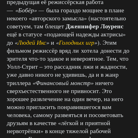
предыдущая её режиссёрская работа
—
«Бобёр» —
была гораздо мощнее в плане
некоего «авторского замысла» (настоятельно
Дженнифер Лоуренс
советуем, там блещет
ещё в статусе «подающей надежды актрисы»
до
«
Людей Икс
»
и
«
Голодных игр
»
). Этим
фильмом режиссёр вряд ли хотела донести до
зрителя что-то эдакое и невероятное. Тем, что
Уолл-Стрит – это рассадник лжи и жадности,
уже давно никого не удивишь, да и в жанр
триллера
«Финансовый монстр»
ничего
сверхъестественного не привносит. Это
хорошее развлечение на один вечер, на него
можно пригласить понравившегося вам
человека, самому развеяться и посоветовать
друзьям в качестве «лёгкой и приятной
нервотрёпки» в конце тяжелой рабочей