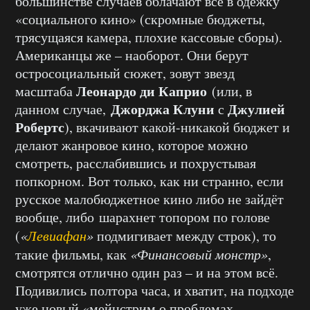
большинстве случаев облачают всё в одежку
«социального кино» (скромные бюджеты,
трясущаяся камера, плохие кассовые сборы).
Американцы же – наоборот. Они берут
остросоциальный сюжет, зовут звезд
Леонардо ди Каприо
масштаба
(или, в
Джорджа Клуни
Джулией
данном случае,
с
Робертс
), вкачивают какой-никакой бюджет и
делают жанровое кино, которое можно
смотреть, расслабившись и похрустывая
попкорном. Вот только, как ни странно, если
русское малобюджетное кино либо не зайдёт
вообще, либо шарахнет топором по голове
(
«
Левиафан
»
подмигивает между строк), то
такие фильмы, как
«Финансовый монстр»
,
смотрятся отлично один раз – и на этом всё.
Подивились полтора часа, и хватит, на подходе
уже новый «мейнстрим о проблемах