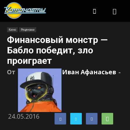
Котонавты
Кино
Рецензии
Финансовый монстр —
Бабло победит, зло
проиграет
От
Иван Афанасьев
-
24.05.2016