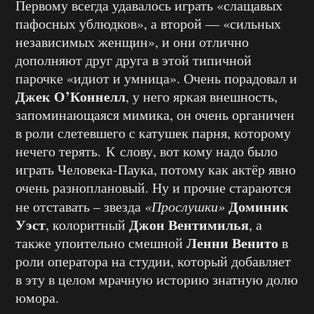
Первому всегда удавалось играть «слащавых
пафосных ублюдков», а второй — «сильных
независимых женщин», и они отлично
дополняют друг друга в этой типичной
парочке «идиот и умница». Очень порадовал и
Джек О’Коннелл
, у него яркая внешность,
запоминающаяся мимика, он очень органичен
в роли слетевшего с катушек парня, которому
нечего терять. К слову, вот кому надо было
играть Человека-Паука, потому как актёр явно
очень разноплановый. Ну и прочие стараются
Доминик
не отставать – звезда
«Прослушки»
Уэст
Джон Вентимилья
, колоритный
, а
Ленни Венито
также упоительно смешной
в
роли оператора на студии, который добавляет
в эту в целом мрачную историю знатную долю
юмора.