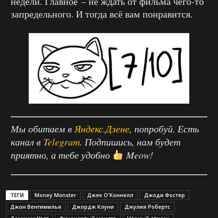
недели. Главное – не ждать от фильма чего-то
запредельного. И тогда всё вам понравится.
Мы обитаем в
Яндекс.Дзене
, попробуй. Есть
канал в
Telegram
. Подпишись, нам будет
приятно, а тебе удобно
Meow!
ТЕГИ
Money Monster
Джек О'Коннелл
Джоди Фостер
Джон Вентимилья
Джордж Клуни
Джулия Робертс