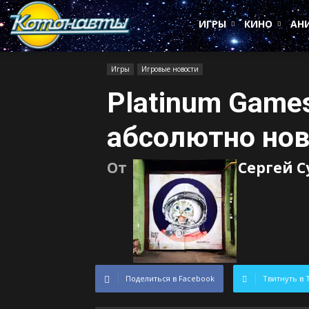
Котонавты
ИГРЫ
КИНО
АН
Игры
Игровые новости
Platinum Game
абсолютно нов
От
Сергей 
Поделиться в Facebook
Твитнуть в 