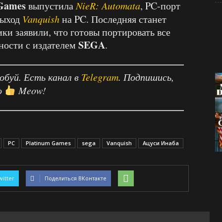
 Games
выпустила
NieR: Automata
, PC-порт
выход
Vanquish
на PC. Последняя станет
ики заявили, что готовы портировать все
SEGA
дности с издателем
.
робуй. Есть канал в
Telegram
. Подпишись,
о
Meow!
PC
Platinum Games
sega
Vanquish
Ацуси Инаба
witter
Поделиться ВКонтакте