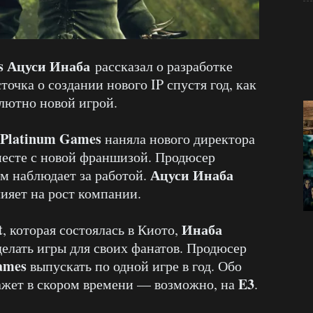
s Ацуси Инаба
рассказал о разработке
точка о создании нового IP спустя год, как
олютно новой игрой.
Platinum Games
наняла нового директора
вместе с новой франшизой. Продюсер
Ацуси Инаба
ом наблюдает за работой.
ияет на рост компании.
t
Инаба
, которая состоялась в Киото,
делать игры для своих фанатов. Продюсер
ames
выпускать по одной игре в год. Обо
E3
ажет в скором времени — возможно, на
.