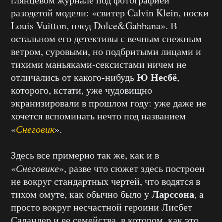
разодетой модели: «свитер Calvin Klein, носки
Louis Vuitton, плед Dolce&Gabbana». В
остальном его детективы с вечным снежным
ветром, суровыми, но подбритыми лицами и
тихими маньяками-сексистами ничем не
Ю Несбё
отличались от какого-нибудь
,
которого, кстати, уже чудовищно
экранизировали в прошлом году: уже даже не
хочется вспоминать нечто под названием
«
Снеговик
».
Здесь все примерно так же, как и в
«
Снеговике
», разве что сюжет здесь построен
не вокруг стандартных чертей, что водятся в
Ларссона
тихом омуте, как обычно было у
, а
просто вокруг несчастной героини Лисбет
Саландер и ее семейства, в котором, как это