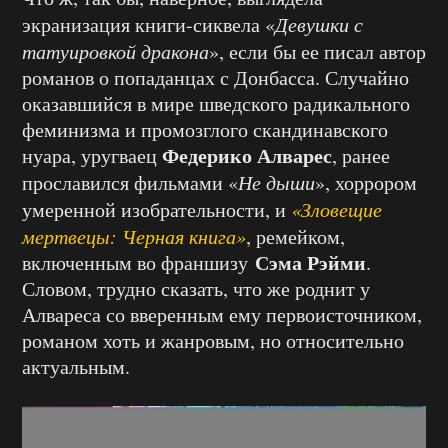
экранизация книги-сиквела «
Девушки с
татуировкой дракона
», если бы ее писал автор
романов о попаданцах с Донбасса. Случайно
оказавшийся в мире шведского радикального
феминизма и промозглого скандинавского
Федерико Алварес
нуара, уругваец
, ранее
прославился фильмами «
Не дыши
», хоррором
умеренной изобрательности, и
«Зловещие
мертвецы: Черная книга»
, ремейком,
Сэма Рэйми
включенным во франшизу
.
Словом, трудно сказать, что же роднит у
Алвареса со вверенным ему первоисточником,
романом хоть и жанровым, но относительно
актуальным.