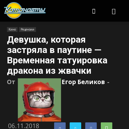
Котонавты
Кино
Рецензии
Девушка, которая
застряла в паутине —
Временная татуировка
дракона из жвачки
От
Егор Беликов
-
06.11.2018