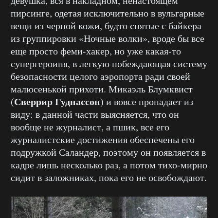
девушка, вся в накладном, ненастоящем
пирсинге, одетая исключительно в вульгарные
вещи из черной кожи, будто снятые с байкера
из группировки «Ночные волки», вроде бы все
еще просто феми-хакер, но уже какая-то
супергероиня, в легкую побеждающая систему
безопасности целого аэропорта ради своей
малюсенькой прихоти. Микаэль Блумквист
Сверрир Гуднассон
(
) и вовсе пропадает из
виду: в данной части выясняется, что он
вообще не журналист, а пшик, все его
журналистские достижения обеспечены его
подружкой Саландер, поэтому он появляется в
кадре лишь несколько раз, а потом тихо-мирно
сидит в заложниках, пока его не освобождают.