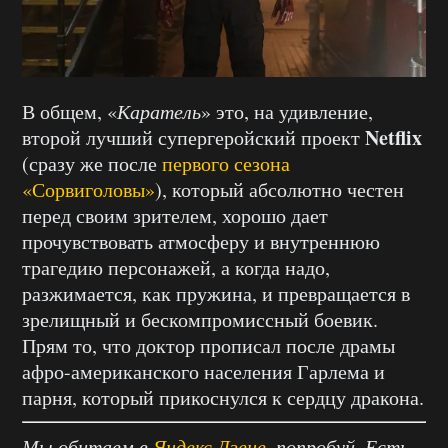
В общем, «
Каратель
» это, на удивление,
Netflix
второй лучший супергеройский проект
(сразу же после
первого сезона
«Сорвиголовы»
), который абсолютно честен
перед своим зрителем, хорошо дает
прочувствовать атмосферу и внутреннюю
трагедию персонажей, а когда надо,
разжимается, как пружина, и превращается в
зрелищный и бескомпромиссный боевик.
Прям то, что доктор прописал после драмы
афро-американского населения Гарлема и
парня, который прикоснулся к сердцу дракона.
Мы обитаем в
Яндекс.Дзене
, попробуй. Есть