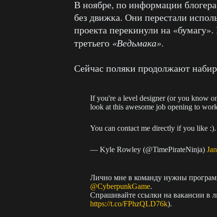
В ноябре, по информации блогера
без движка. Они перестали исполь
проекта перекинули на «бумагу». 
третьего
«Ведьмака»
.
Сейчас поляки продолжают набир
If you're a level designer (or you know o
look at this awesome job opening to wor
You can contact me directly if you like :
— Kyle Rowley (@TimePirateNinja)
Jan
Лично мне в команду нужны программ
@CyberpunkGame
.
Спрашивайте ссылки на вакансии в ли
https://t.co/FPhzQLD76k
).