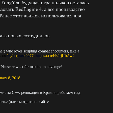
 YongYea, будущая игра поляков осталась
зовать RedEngine 4, а всё производство
Ранее этот движок использовался для
ать новых сотрудников.
ne!) who loves scripting combat encounters, take a
k on
#cyberpunk2077
.
https://t.co/Hs2rjUbAw2
). Please retweet for maximum coverage!
uary 8, 2018
исты С++, релокация в Краков, работаем над
чке (или смотрите на сайте