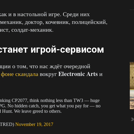
как и в настольной игре. Среди них
механик, доктор, кочевник, полицейский,
ист, солдат-механик.
 станет игрой-сервисом
ции о том, что нас ждёт очередной
Electronic Arts
 фоне скандала
вокруг
и
nking CP2077, think nothing less than TW3 — huge
 RPG. No hidden catch, you get what you pay for — no
ld Hunt. We leave greed to others.
Э
KTRED)
November 19, 2017