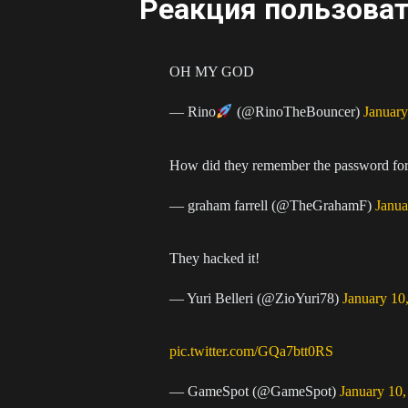
Реакция пользова
OH MY GOD
— Rino
(@RinoTheBouncer)
January
How did they remember the password for
— graham farrell (@TheGrahamF)
Janua
They hacked it!
— Yuri Belleri (@ZioYuri78)
January 10
pic.twitter.com/GQa7btt0RS
— GameSpot (@GameSpot)
January 10