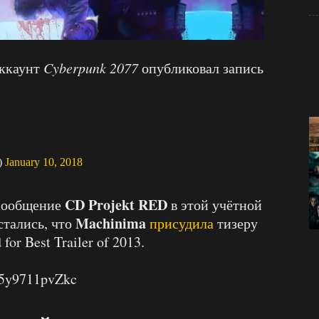
аккаунт
Cyberpunk 2077
опубликовал запись
)
January 10, 2018
CD Projekt RED
 сообщение
в этой учётной
Machinima
стались, что
присудила
тизеру
or Best Trailer of 2013.
=5y9711pvZkc