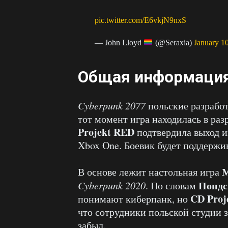
pic.twitter.com/E6vkjN9nxS
— John Lloyd
(@Seraxia)
January 1
Общая информаци
Cyberpunk 2077
польские разработ
тот момент игра находилась в раз
Projekt RED
подтвердила выход и
Xbox One. Боевик будет поддержив
М
В основе лежит настольная игра
Пондс
Cyberpunk 2020
. По словам
CD Proj
понимают киберпанк, но
что сотрудники польской студии з
забыл.