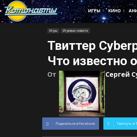
Котонавты
ИГРЫ
КИНО
АН
Игры
Игровые новости
Твиттер Cyber
Что известно о
От
Сергей 
Поделиться в Facebook
Твитнуть в 