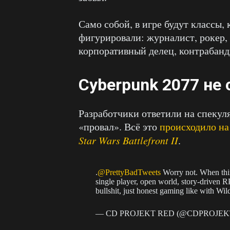
Само собой, в игре будут классы, 
фигурировали: журналист, рокер, 
корпоративный делец, контрабанд
Cyberpunk 2077 не
Разработчики ответили на спекуля
«провал». Всё это
происходило на
Star Wars Battlefront II
.
.
@PrettyBadTweets
Worry not. When thi
single player, open world, story-driven
bullshit, just honest gaming like with Wi
— CD PROJEKT RED (@CDPROJE