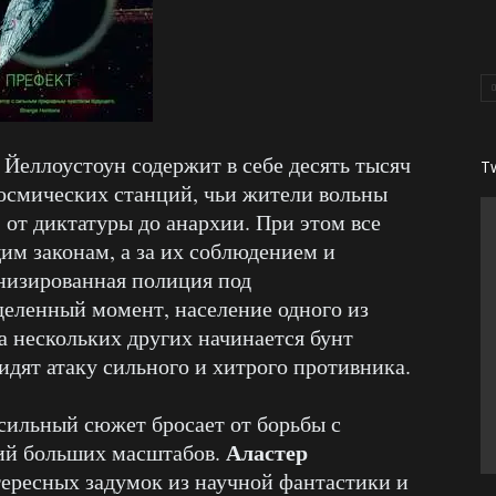
Йеллоустоун содержит в себе десять тысяч
T
космических станций, чьи жители вольны
 от диктатуры до анархии. При этом все
м законам, а за их соблюдением и
низированная полиция под
деленный момент, население одного из
а нескольких других начинается бунт
идят атаку сильного и хитрого противника.
 сильный сюжет бросает от борьбы с
Аластер
ий больших масштабов.
ересных задумок из научной фантастики и