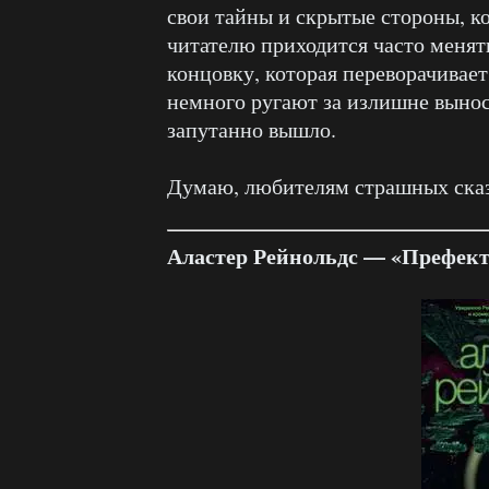
свои тайны и скрытые стороны, к
читателю приходится часто менят
концовку, которая переворачивае
немного ругают за излишне выно
запутанно вышло.
Думаю, любителям страшных сказ
Аластер Рейнольдс — «Префек