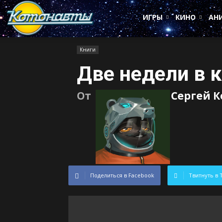
Котонавты
ИГРЫ
КИНО
АН
Книги
Две недели в 
От
Сергей 
Поделиться в Facebook
Твитнуть в 