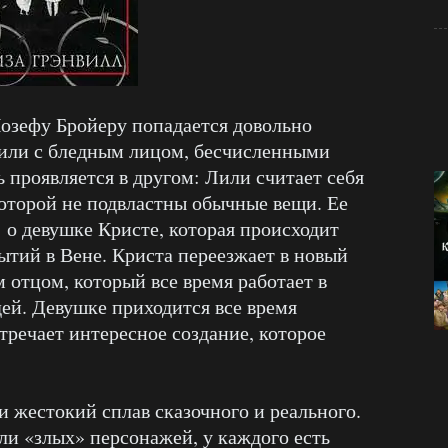
Йозефу Бройеру попадается довольно
или с бледным лицом, бесчисленными
 проявляется в другом: Лили считает себя
которой не подвластны обычные вещи. Ее
 о девушке Кристе, которая происходит
ытий в Вене. Криста переезжает в новый
 отцом, который все время работает в
ей. Девушке приходится все время
стречает интересное создание, которое
и жестокий сплав сказочного и реального.
ли «злых» персонажей, у каждого есть