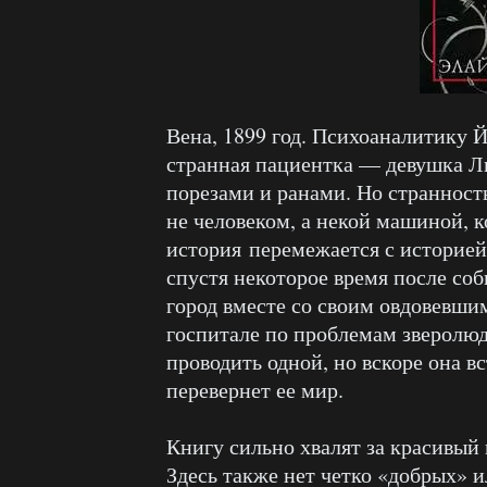
Вена, 1899 год. Психоаналитику 
странная пациентка — девушка Л
порезами и ранами. Но странность
не человеком, а некой машиной, 
история перемежается с историей
спустя некоторое время после соб
город вместе со своим овдовевшим
госпитале по проблемам зверолюд
проводить одной, но вскоре она в
перевернет ее мир.
Книгу сильно хвалят за красивый 
Здесь также нет четко «добрых» и