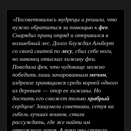
«Посоветовались мудрецы и решили, что
фее
нужно обратиться за помощью к
.
Снарядил принц отряд и отправился в
волшебный лес. Долго блуждал Альберт
лесу
со своей свитой по
, сбил себе ноги,
но наконец отыскал хижину феи.
Поведала фея, что чудовище можно
мечом
победить лишь зачарованным
,
издревле хранящимся среди корней одного
из деревьев — опор ее хижины. Но
храбрый
достать его сможет только
сердцем! Зашумели советники, сетуя на
гибель лучших воинов, стали
рассуждать, где же найти им
отважного героя. А пока они спорили,