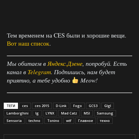
Тем временем на CES были и хорошие вещи.
Вот наш список
.
Мы обитаем в
Яндекс.Дзене
, попробуй. Есть
канал в
Telegram
. Подпишись, нам будет
приятно, а тебе удобно
Meow!
ТЕГИ
ces
ces 2015
D-Link
Fogo
GCS3
Glgl
Lamborghini
lg
LYNX
Mad Catz
MSI
Samsung
Sensoria
techno
Tonino
wtf
Главное
техно