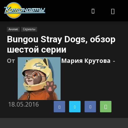
Котонавты
Аниме
Сериалы
Bungou Stray Dogs, обзор
шестой серии
От
Мария Крутова
-
18.05.2016