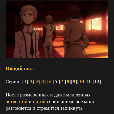
Общий пост
1
2
3
4
5
7
8
9
10-11
12
Серии: [
][
][
][
][
][6][
][
][
][
][
]
После размеренных и даже медленных
четвёртой
и
пятой
серии аниме внезапно
разгоняется и стремится запихнуть