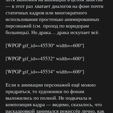
— в этот раз хватает диалогов на фоне почти
статичных кадров или многократного
использования простенько анимированных
персонажей (см. проход по коридорам
больницы). Но драка… драка искупает всё.
[WPGP gif_id=»45530″ width=»600″]
[WPGP gif_id=»45532″ width=»600″]
[WPGP gif_id=»45534″ width=»600″]
Если к анимации персонажей ещё можно
придраться, то художники по фонам
выложились по полной. Не подкачала и
композиция кадра — видимо, сказалось, что
раскадровкой занимался режиссёр лично, как