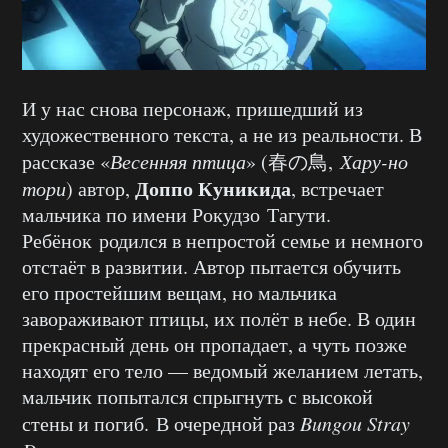
И у нас снова персонаж, пришедший из
художественного текста, а не из реальности. В
рассказе «
Весенняя птица
» (春の鳥,
Хару-но
Доппо Куникида
тори
) автор,
, встречает
мальчика по имени Рокудзо Тагути.
Ребёнок родился в непростой семье и немного
отстаёт в развитии. Автор пытается обучить
его простейшим вещам, но мальчика
завораживают птицы, их полёт в небе. В один
прекрасный день он пропадает, а чуть позже
находят его тело — ведомый желанием летать,
мальчик попытался спрыгнуть с высокой
стены и погиб. В очередной раз
Bungou Stray