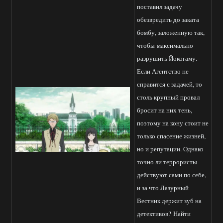
поставил задачу
обезвредить до заката
бомбу, заложенную так,
чтобы максимально
разрушить Йокогаму.
Если Агентство не
справится с задачей, то
столь крупный провал
бросит на них тень,
поэтому на кону стоит не
только спасение жизней,
но и репутации. Однако
точно ли террористы
действуют сами по себе,
и за что Лазурный
Вестник держит зуб на
детективов? Найти