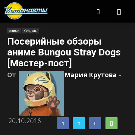
Котонавты
Аниме
Сериалы
Посерийные обзоры
аниме Bungou Stray Dogs
[Мастер-пост]
От
Мария Крутова
-
20.10.2016