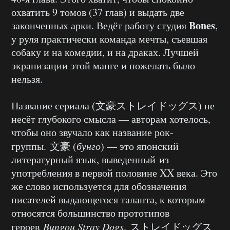
охватить 9 томов (37 глав) и выдать две
Bones
законченных арки. Ведёт работу студия
,
у руля практически команда мечты, съевшая
собаку и на комедии, и на драках. Лучшей
экранизации этой манге и пожелать было
нельзя.
Название сериала (文豪ストレイドッグス) не
несёт глубокого смысла — авторам хотелось,
чтобы оно звучало как название рок-
группы. 文豪 (
бунго
) — это японский
литературный язык, выведенный из
употребления в первой половине XX века. Это
же слово используется для обозначения
писателей выдающегося таланта, к которым
относятся большинство прототипов
героев
Bungou Stray Dogs
. ストレイドッグス