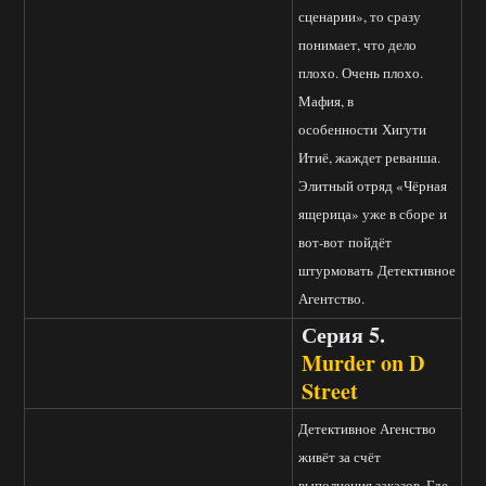
сценарии», то сразу
понимает, что дело
плохо. Очень плохо.
Мафия, в
особенности Хигути
Итиё, жаждет реванша.
Элитный отряд «Чёрная
ящерица» уже в сборе и
вот-вот пойдёт
штурмовать Детективное
Агентство.
Серия 5.
Murder on D
Street
Детективное Агенство
живёт за счёт
выполнения заказов. Где-