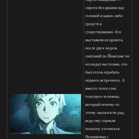
сирота без крыши над
головой и каких-либо
средств к
существованию. Его
выставили из приюта,
после двух недель
скитаний по Йокогаме он
оголодал настолько, что
был готов ограбить
первого встречного. А
вместо этого спас
тонущего человека,
который почему-то
этому оказался не рад,
ведь ему сорвали
попытку утопиться.
Незнакомца с