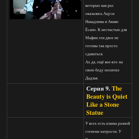
которых как раз
оказались Ацуси
Накадзима и Акико
Ёсано. К несчастью для
Мафии эти двое не
готовы так просто
сдаваться.
Ах да, ещё кое-кто на
свою беду похитил
Дадзая.
Серия 9.
The
Beauty is Quiet
Like a Stone
Statue
У всех есть планы разной
степени хитрости. У