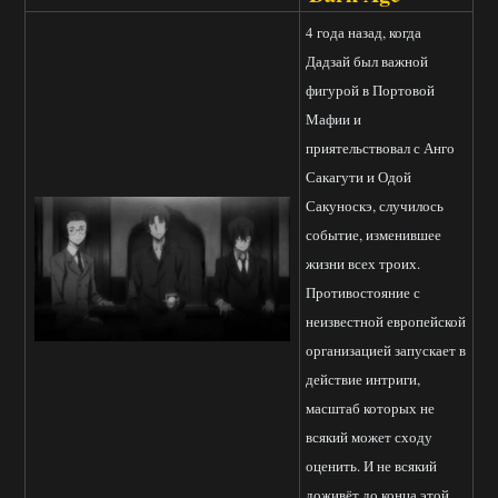
4 года назад, когда
Дадзай был важной
фигурой в Портовой
Мафии и
приятельствовал с Анго
Сакагути и Одой
Сакуноскэ, случилось
событие, изменившее
жизни всех троих.
Противостояние с
неизвестной европейской
организацией запускает в
действие интриги,
масштаб которых не
всякий может сходу
оценить. И не всякий
доживёт до конца этой