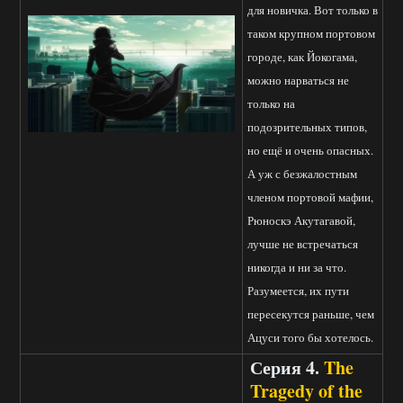
для новичка. Вот только в
таком крупном портовом
городе, как Йокогама,
можно нарваться не
только на
подозрительных типов,
но ещё и очень опасных.
А уж с безжалостным
членом портовой мафии,
Рюноскэ Акутагавой,
лучше не встречаться
никогда и ни за что.
Разумеется, их пути
пересекутся раньше, чем
Ацуси того бы хотелось.
Серия 4.
The
Tragedy of the