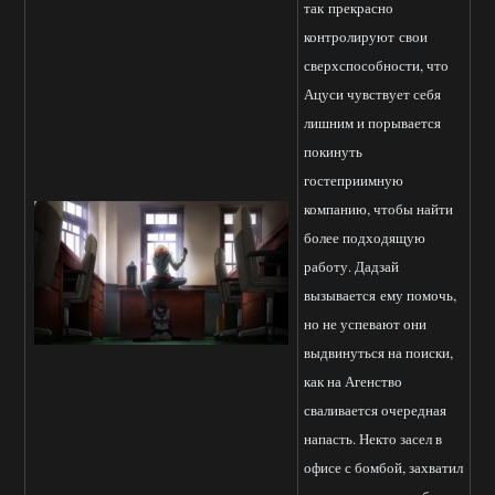
так прекрасно
контролируют свои
сверхспособности, что
Ацуси чувствует себя
лишним и порывается
покинуть
гостеприимную
компанию, чтобы найти
более подходящую
работу. Дадзай
вызывается ему помочь,
но не успевают они
выдвинуться на поиски,
как на Агенство
сваливается очередная
напасть. Некто засел в
офисе с бомбой, захватил