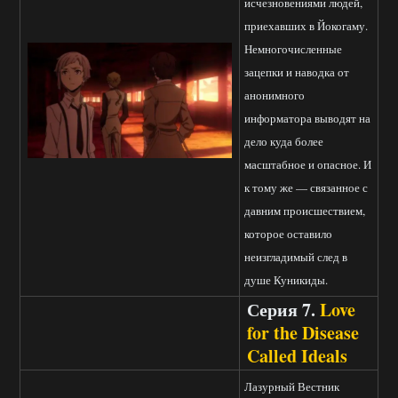
исчезновениями людей,
приехавших в Йокогаму.
Немногочисленные
зацепки и наводка от
анонимного
информатора выводят на
дело куда более
масштабное и опасное. И
к тому же — связанное с
давним происшествием,
которое оставило
неизгладимый след в
душе Куникиды.
Серия 7.
Love
for the Disease
Called Ideals
Лазурный Вестник