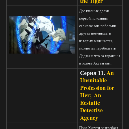
the Tiger
Две главные драки
первой половины
сериала: она побольше,
другая поменьше, в
которых выясняется,
можно ли переболтать
Дадзая и что за тараканы
в голове Акутагавы.
Серия 11.
An
Unsuitable
Profession for
Her; An
Ecstatic
Detective
Agency
Пока Хигути разгребает