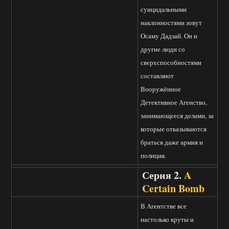
суицидальными
наклонностями зовут
Осаму Дадзай. Он и
другие люди со
сверхспособностями
составляют
Вооружённое
Детективное Агенство,
занимающееся делами, за
которые отказываются
браться даже армия и
полиция.
Серия 2.
A
Certain Bomb
В Агентстве все
настолько круты и