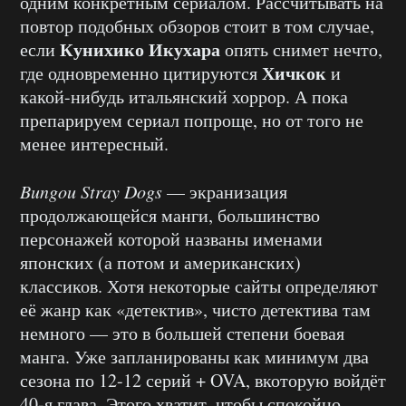
одним конкретным сериалом. Рассчитывать на
повтор подобных обзоров стоит в том случае,
Кунихико Икухара
если
опять снимет нечто,
Хичкок
где одновременно цитируются
и
какой-нибудь итальянский хоррор. А пока
препарируем сериал попроще, но от того не
менее интересный.
Bungou Stray Dogs
— экранизация
продолжающейся манги, большинство
персонажей которой названы именами
японских (а потом и американских)
классиков. Хотя некоторые сайты определяют
её жанр как «детектив», чисто детектива там
немного — это в большей степени боевая
манга. Уже запланированы как минимум два
сезона по 12-12 серий + OVA, вкоторую войдёт
40-я глава. Этого хватит, чтобы спокойно