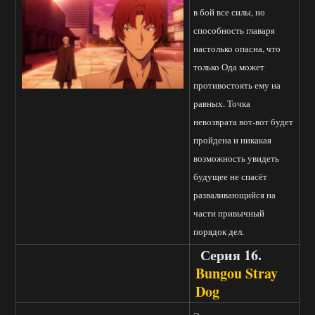
в бой все силы, но
способность главаря
настолько опасна, что
только Ода может
противостоять ему на
равных. Точка
невозврата вот-вот будет
пройдена и никакая
возможность увидеть
будущее не спасёт
разваливающийся на
части привычный
порядок дел.
Серия 16.
Bungou Stray
Dog