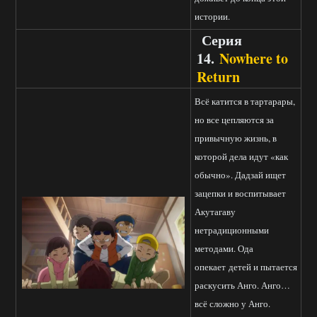
истории.
Серия
14.
Nowhere to
Return
Всё катится в тартарары,
но все цепляются за
привычную жизнь, в
которой дела идут «как
обычно». Дадзай ищет
зацепки и воспитывает
Акутагаву
нетрадиционными
методами. Ода
опекает детей и пытается
раскусить Анго. Анго…
всё сложно у Анго.