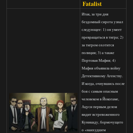
Fatalist
Итак, за три дня
бездомный сирота узнал
следующее: 1) он умеет
превращаться в тигра; 2)
за тигром охотится
полиция; 3) а также
Портовая Мафия; 4)
Мафия объявила войну
Детективному Агенству.
И когда, очнувшись после
боя с самым опасным
человеком в Йокогаме,
Ацуси первым делом
видит встревоженного
Куникиду, бормочущего
о «наихудшем