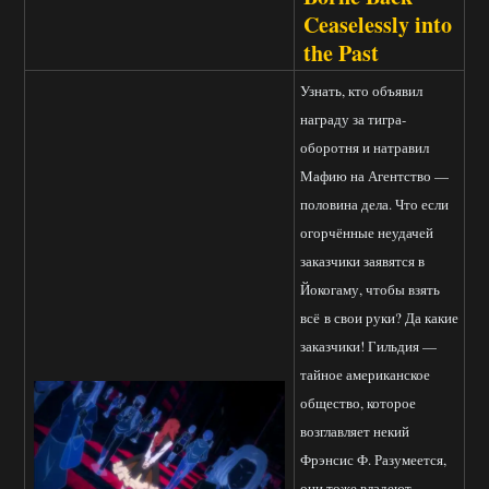
Ceaselessly into
the Past
Узнать, кто объявил
награду за тигра-
оборотня и натравил
Мафию на Агентство —
половина дела. Что если
огорчённые неудачей
заказчики заявятся в
Йокогаму, чтобы взять
всё в свои руки? Да какие
заказчики! Гильдия —
тайное американское
общество, которое
возглавляет некий
Фрэнсис Ф. Разумеется,
они тоже владеют