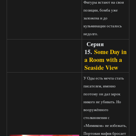
Фигуры встают на свои
позиции, бомба уже
заложена и до
кульминации осталось
недолго.
Серия
15.
Some Day in
a Room with a
Seaside View
У Оды есть мечта стать
писателем, именно
поэтому он дал зарок
никого не убивать. Но
вооружённого
столкновения с
«Мимиком» не избежать,
Портовая мафия бросает