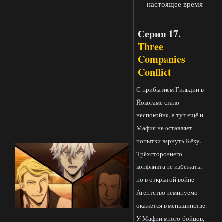
настоящее время
Серия 17.
Three
Companies
Conflict
С прибытием Гильдии в
Йокогаме стало
неспокойно, а тут ещё и
Мафия не оставляет
попытки вернуть Кёку.
Трёхстороннего
конфликта не избежать,
но в открытой войне
Агентство неминуемо
окажется в меньшинстве.
У Мафии много бойцов,