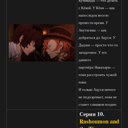
Куникиды — что делать
с Кёкой. У Кёки — как
напоследок весело
провести время. У
Акутагавы — как
добраться до Ацуси. У
Дадзая — просто что-то
загадочное. У его
давнего
партнёра Накахары —
план расстроить чужой
план.
И только Ацуси ничего
не подозревает, пока не
станет слишком поздно.
Серия 10.
Rashoumon and