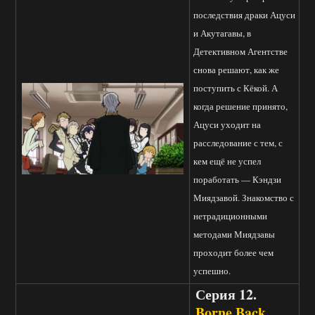
последствия драки Ацуси
и Акутагавы, в
Детективном Агентстве
снова решают, как же
поступить с Кёкой. А
когда решение принято,
Ацуси уходит на
расследование с тем, с
кем ещё не успел
поработать — Кэндзи
Миядзавой. Знакомство с
нетрадиционными
методами Миядзавы
проходит более чем
успешно.
Серия 12.
Borne Back