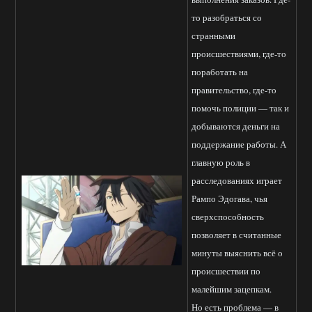
то разобраться со
странными
происшествиями, где-то
поработать на
правительство, где-то
помочь полиции — так и
добываются деньги на
поддержание работы. А
главную роль в
расследованиях играет
Рампо Эдогава, чья
сверхспособность
позволяет в считанные
минуты выяснить всё о
происшествии по
малейшим зацепкам.
Но есть проблема — в