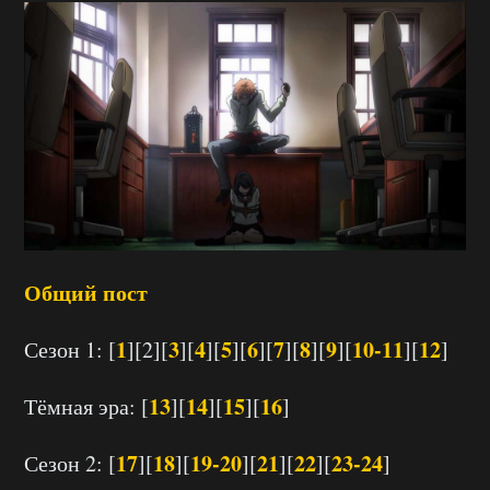
Общий пост
1
3
4
5
6
7
8
9
10-11
12
Сезон 1: [
][2][
][
][
][
][
][
][
][
][
]
13
14
15
16
Тёмная эра: [
][
][
][
]
17
18
19-20
21
22
23-24
Сезон 2: [
][
][
][
][
][
]