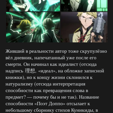
Живший в реальности автор тоже скрупулёзно
вёл дневник, напечатанный уже после его
смерти. Он начинал как идеалист (отсюда
надпись 理想, «идеал», на обложке записной
книжки), но к концу жизни склонился к
натурализму (отсюда интерпретация
способности как превращения слова в
предмет? — почему бы и не так). Название
способности «Поэт Доппо» отсылает к
небольшому сборнику стихов Куникиды, в