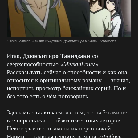
Слева направо: Юкити Фукудзава, Дзюнъитиро и Наоми Танидзаки
Дзюнъитиро Танидзаки
Итак,
со
сверхспособностью «
Мелкий снег
».
Рассказывать сейчас о способности и как она
относится к оригинальному роману — значит,
испортить просмотр ближайших серий. Но и
без того есть о чём поговорить.
Здесь мы сталкиваемся с тем, что всё-таки не
все персонажи — тёзки известных авторов.
Некоторые носят имена их персонажей.
Наоми — главная героиня романа «
Любовь