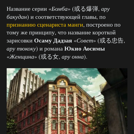
Название серии «
Бомба
» (或る爆弾,
ару
бакудан
) и соответствующей главы, по
признанию сценариста манги
, построено по
тому же принципу, что название короткой
Осаму Дадзая
зарисовки
«
Совет
» (或る忠告,
Юкио Аосимы
ару тюкоку
) и романа
«
Женщина
» (或る女,
ару онна
).