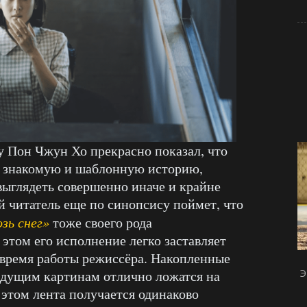
ру Пон Чжун Хо прекрасно показал, что
о знакомую и шаблонную историю,
т выглядеть совершенно иначе и крайне
й читатель еще по синопсису поймет, что
зь снег»
тоже своего рода
этом его исполнение легко заставляет
е время работы режиссёра. Накопленные
Э
ыдущим картинам отлично ложатся на
 этом лента получается одинаково