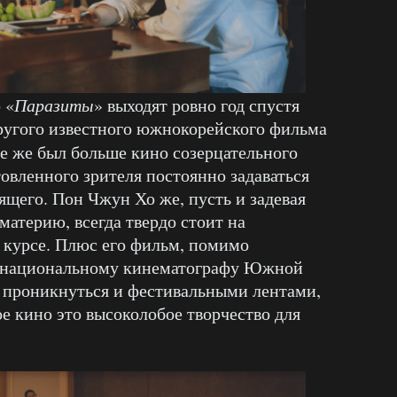
 «
Паразиты
» выходят ровно год спустя
ругого известного южнокорейского фильма
се же был больше кино созерцательного
товленного зрителя постоянно задаваться
ящего. Пон Чжун Хо же, пусть и задевая
атерию, всегда твердо стоит на
 курсе. Плюс его фильм, помимо
к национальному кинематографу Южной
ь проникнуться и фестивальными лентами,
ое кино это высоколобое творчество для