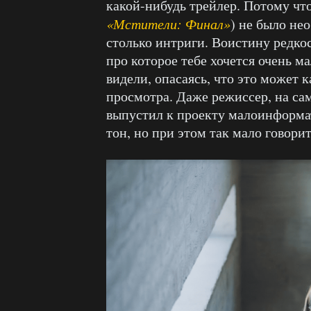
какой-нибудь трейлер. Потому что
«Мстители: Финал»
) не было не
столько интриги. Воистину редко
про которое тебе хочется очень м
видели, опасаясь, что это может 
просмотра. Даже режиссер, на само
выпустил к проекту малоинформа
тон, но при этом так мало говори