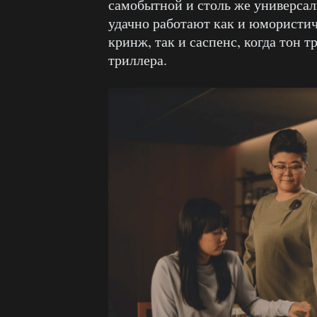
самобытной и столь же универса
удачно работают как и юмористич
кринж, так и саспенс, когда тон 
триллера.