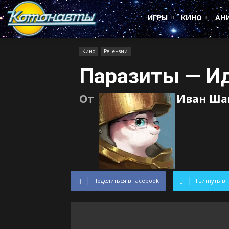
Котонавты
ИГРЫ
КИНО
АН
Кино
Рецензии
Паразиты — И
От
Иван Ша
Поделиться в Facebook
Твитнуть в 