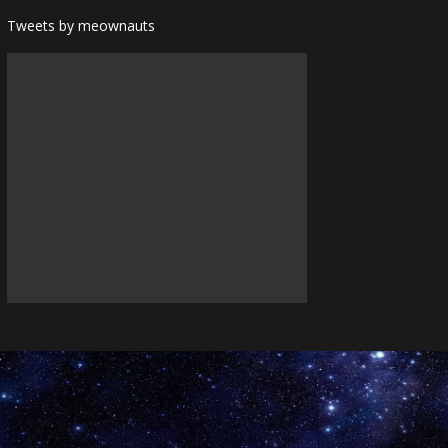
Tweets by meownauts