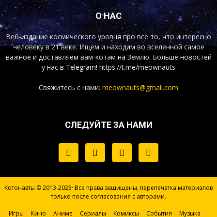
О НАС
Веб-издание космического уровня про все то, что интересно
человеку в 21 веке. Ищем и находим во вселенной самое
важное и доставляем вам-котам на Землю. Больше новостей
у нас
в Telegram!
https://t.me/meownauts
Свяжитесь с нами:
meownauts@gmail.com
СЛЕДУЙТЕ ЗА НАМИ
Котонавты © 2013-2023· Все права защищены, перепечатка материалов
только после согласования с авторами.
Игры
Кино
Аниме
Сериалы
Комиксы
События
Музыка