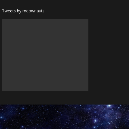
Tweets by meownauts