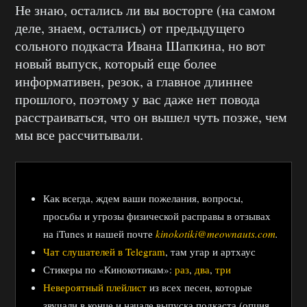
Не знаю, остались ли вы восторге (на самом
деле, знаем, остались) от предыдущего
сольного подкаста Ивана Шапкина, но вот
новый выпуск, который еще более
информативен, резок, а главное длиннее
прошлого, поэтому у вас даже нет повода
расстраиваться, что он вышел чуть позже, чем
мы все рассчитывали.
Как всегда, ждем ваши пожелания, вопросы,
просьбы и угрозы физической расправы в отзывах
на iTunes и нашей почте
kinokotiki@meownauts.com
.
Чат слушателей в Telegram
, там угар и артхаус
Стикеры по «Кинокотикам»:
раз
,
два
,
три
Невероятный плейлист
из всех песен, которые
звучали в конце и начале выпуска подкаста (опция