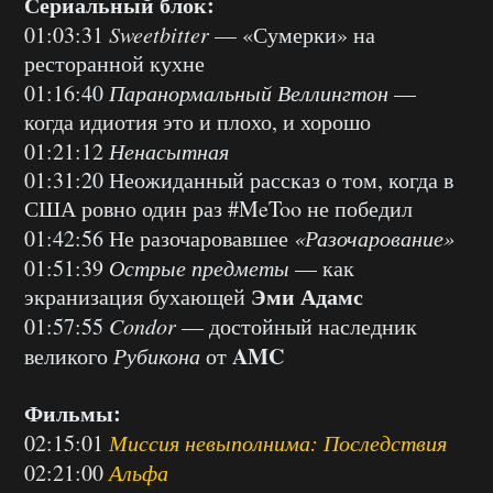
Сериальный блок:
01:03:31
Sweetbitter
— «Сумерки» на
ресторанной кухне
01:16:40
Паранормальный Веллингтон
—
когда идиотия это и плохо, и хорошо
01:21:12
Ненасытная
01:31:20 Неожиданный рассказ о том, когда в
США ровно один раз #MeToo не победил
01:42:56 Не разочаровавшее
«Разочарование»
01:51:39
Острые предметы
— как
Эми Адамс
экранизация бухающей
01:57:55
Condor
— достойный наследник
AMC
великого
Рубикона
от
Фильмы:
02:15:01
Миссия невыполнима: Последствия
02:21:00
Альфа