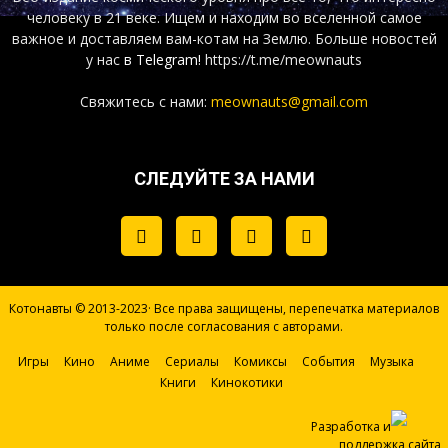
человеку в 21 веке. Ищем и находим во вселенной самое
важное и доставляем вам-котам на Землю. Больше новостей
у нас
в Telegram!
https://t.me/meownauts
Свяжитесь с нами:
meownauts@gmail.com
СЛЕДУЙТЕ ЗА НАМИ
Котонавты © 2013-2023· Все права защищены, перепечатка материалов
только после согласования с авторами.
Игры
Кино
Аниме
Сериалы
Комиксы
События
Музыка
Книги
Кинокотики
Разработка и
поддержка сайта