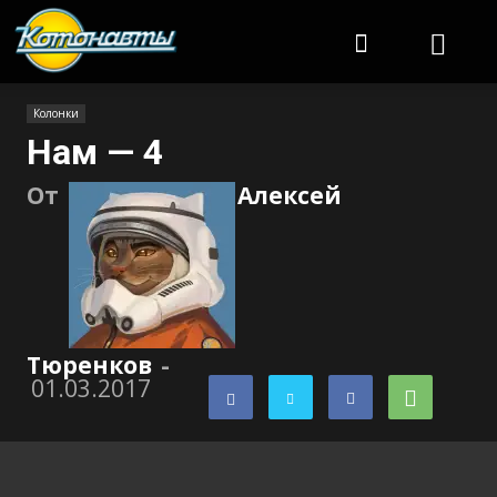
Котонавты
Колонки
Нам — 4
От
Алексей
Тюренков
-
01.03.2017