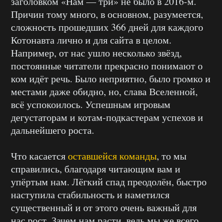
заголовком «Нам — три» не было в 2016-м.
Причин тому много, в основном, разумеется,
сложность прошедших 366 дней для каждого
Котонавта лично и для сайта в целом.
Например, от нас ушло несколько звёзд,
постоянные читатели прекрасно понимают о
ком идёт речь. Было неприятно, было громко и
местами даже обидно, но, слава Вселенной,
всё успокоилось. Успешным игровым
дегустаторам и котам-подкастерам успехов и
дальнейшего роста.
Что касается
оставшейся команды
, то мы
справились, благодаря читающим вам и
упёртым нам. Лёгкий спад преодолён, быстро
наступила стабильность и наметился
существенный и от этого очень важный для
нас рост. Зачем нам расти, ведь мы же всего