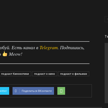
T
робуй. Есть канал в
Telegram
. Подпишись,
о
Meow!
подкаст Кинокотики
подкаст о кино
подкаст о фильмах
witter
Поделиться ВКонтакте