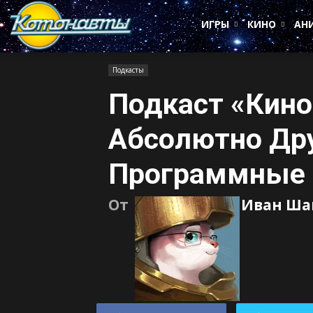
Котонавты
ИГРЫ
КИНО
АН
Подкасты
Подкаст «Кино
Абсолютно Дру
Программные 
От
Иван Ша