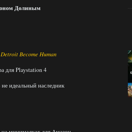
оном Долиным
с
Detroit Become Human
 для Playstation 4
 не идеальный наследник
 на минималках для Амазон