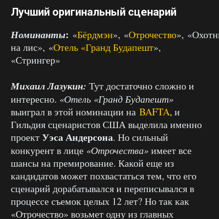
Лучший оригинальный сценарий
Номинанты
:
«
Бёрдмэн
», «
Отрочество
», «Охотн
на лис», «
Отель «Гранд Будапешт
»,
«Стрингер»
Михаил Лазукин:
Тут достаточно сложно и
интересно.
«Отель «Гранд Будапешт»
выиграл в этой номинации на
BAFTA
, и
Гильдия сценаристов США выделила именно
Уэса Андерсона
проект
. Но сильный
конкурент в лице
«Отрочества»
имеет все
шансы на премирование. Какой еще из
кандидатов может похвастаться тем, что его
сценарий дорабатывался и переписывался в
процессе съемок целых 12 лет? Но так как
«Отрочество» возьмет одну из главных