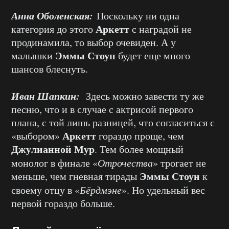
Анна Оболенская:
Поскольку ни одна
Аркетт
категория до этого
с наградой не
продинамила, то выбор очевиден. А у
Эммы Стоун
малышки
будет еще много
шансов блеснуть.
Иван Шапкин:
Здесь можно завести ту же
песню, что и в случае с актрисой первого
плана, с той лишь разницей, что согласиться с
Аркетт
«выбором»
гораздо проще, чем
Джулианной Мур
. Тем более мощный
монолог в финале «
Отрочества
» трогает не
Эммы Стоун
меньше, чем гневная тирады
к
своему отцу в «
Бёрдмэне
». Но удельный вес
первой гораздо больше.