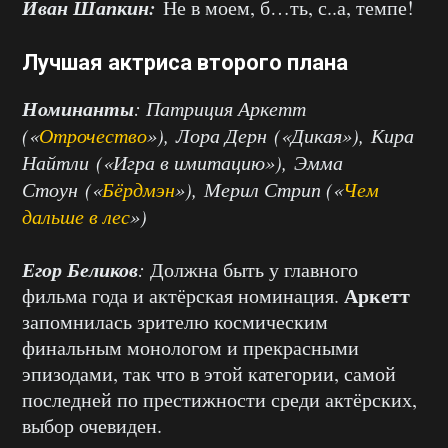
Иван Шапкин:
Не в моем, б…ть, с..а, темпе!
Лучшая актриса второго плана
Номинанты
: Патриция Аркетт
(«
Отрочество
»), Лора Дерн («Дикая»), Кира
Найтли («Игра в имитацию»), Эмма
Стоун («
Бёрдмэн
»), Мерил Стрип («
Чем
дальше в лес
»)
Егор Беликов
:
Должна быть у главного
Аркетт
фильма года и актёрская номинация.
запомнилась зрителю космическим
финальным монологом и прекрасными
эпизодами, так что в этой категории, самой
последней по престижности среди актёрских,
выбор очевиден.