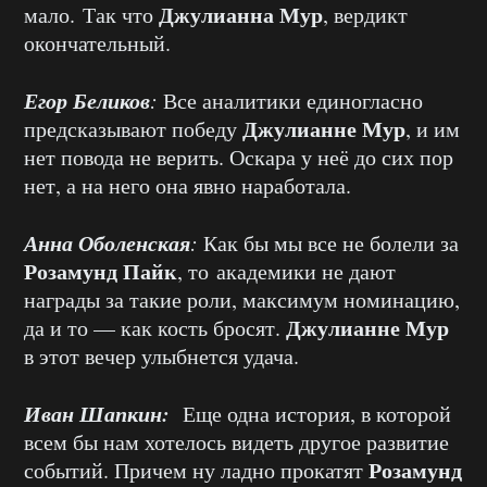
Джулианна Мур
мало. Так что
, вердикт
окончательный.
Егор Беликов
:
Все аналитики единогласно
Джулианне Мур
предсказывают победу
, и им
нет повода не верить. Оскара у неё до сих пор
нет, а на него она явно наработала.
Анна Оболенская
:
Как бы мы все не болели за
Розамунд Пайк
, то академики не дают
награды за такие роли, максимум номинацию,
Джулианне Мур
да и то — как кость бросят.
в этот вечер улыбнется удача.
Иван Шапкин:
Еще одна история, в которой
всем бы нам хотелось видеть другое развитие
Розамунд
событий. Причем ну ладно прокатят