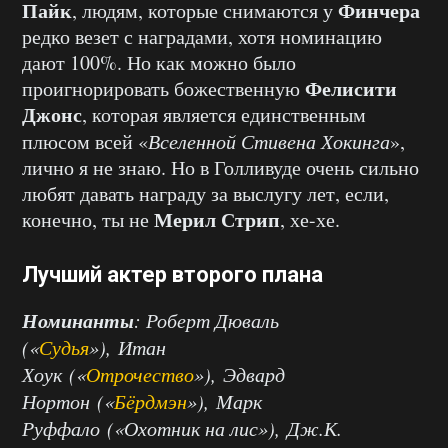
Пайк
Финчера
, людям, которые снимаются у
редко везет с наградами, хотя номинацию
дают 100%. Но как можно было
Фелисити
проигнорировать божественную
Джонс
, которая является единственным
плюсом всей «
Вселенной Стивена Хокинга
»,
лично я не знаю. Но в Голливуде очень сильно
любят давать награду за выслугу лет, если,
Мерил Стрип
конечно, ты не
, хе-хе.
Лучший актер второго плана
Номинанты
: Роберт Дюваль
(«
Судья
»), Итан
Хоук («
Отрочество
»), Эдвард
Нортон («
Бёрдмэн
»), Марк
Руффало («Охотник на лис»), Дж.К.