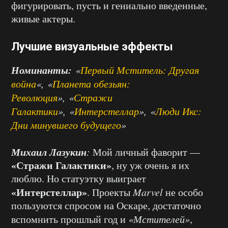
фигурировать, пусть и гениально введенные,
живые актеры.
Лучшие визуальные эффекты
Номинанты:
«
Первый Мститель: Другая
война
«, «
Планета обезьян:
Революция
», «
Стражи
Галактики
», «
Интерстеллар
», «
Люди Икс:
Дни минувшего будущего
»
Михаил Лазукин
:
Мой личный фаворит —
«Стражи Галактики»
, ну уж очень я их
люблю. Но статуэтку выиграет
«Интерстеллар»
. Проекты
Marvel
не особо
пользуются спросом на Оскаре, достаточно
вспомнить прошлый год и
«Мстителей»
,