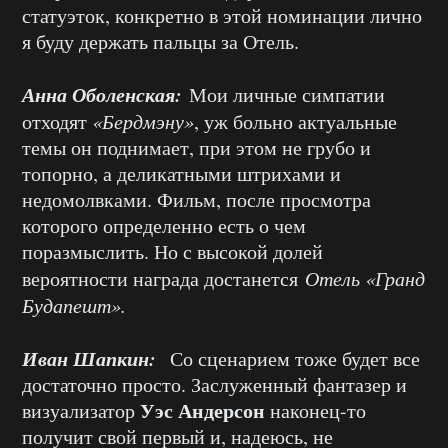
статуэток, конкретно в этой номинации лично
я буду держать пальцы за Отель.
Анна Оболенская:
Мои личные симпатии
отходят
«Бердмэну»
, уж больно актуальные
темы он поднимает, при этом не грубо и
топорно, а деликатными штрихами и
недомолвками. Фильм, после просмотра
которого определенно есть о чем
поразмыслить. Но с высокой долей
вероятности награда достанется
Отель «Гранд
Будапешт».
Иван Шапкин:
Со сценарием тоже будет все
достаточно просто. Заслуженный фантазер и
Уэс Андерсон
визуализатор
наконец-то
получит свой первый и, надеюсь, не