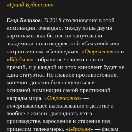
«Гранд Будапешт»
Егор Беликов
:
В 2015 столкновение в этой
номинации, очевидно, между лишь двумя
картинами, как бы нас ни запутывали
академики политкорректной «
Сельмой
» или
патриотичным «
Снайпером
». «
Отрочество
» и
«
Бёрдмэн
» собрали все сливки со всех
премий, и у каждой из этих кинолент будет не
одна статуэтка. Но главное противостояние,
конечно, должно было случиться в
основной номинации самой престижной
награды мира. «
Отрочество
» —
исчерпывающее высказывание о детстве и
вообще о жизни, двенадцать лет в
производстве, взросление и старение под
прицелом телекамеры. «
Бёрдмэн
» — фильм