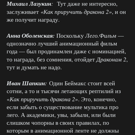
Михаил Лазукин
:
Тут даже не интересно,
заслуживает
«Как приручить дракона 2»
, и он
же получит награду.
Анна Оболенская:
Поскольку
Лего.Фильм
—
однозначно лучший анимационный фильм
года — был продинамлен даже с номинацией,
то награда, без сомнения, отойдет
Драконам 2
,
тут и думать не надо.
Иван Шапкин:
Один Беймакс стоит всей
сотни, а то и тысячи летающих рептилий из
«
Как приручить дракона 2
». Это, конечно,
если забыть о существование мультика про
лего. А академики, увы, забыли, или были
слишком чопорны в своих правилах, по
которым в анимационной ленте не должны