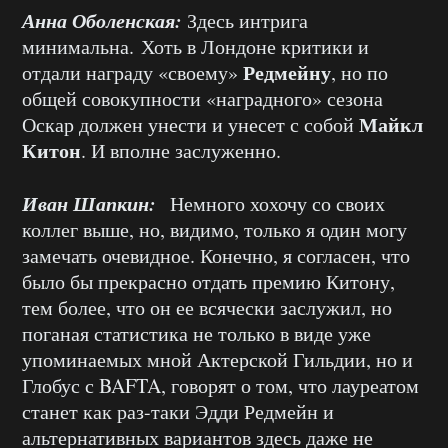
Анна Оболенская:
Здесь интрига
минимальна. Хоть в Лондоне критики и
Редмейну
отдали награду «своему»
, но по
общей совокупности «наградного» сезона
Майкл
Оскар должен унести и унесет с собой
Китон
. И вполне заслуженно.
Иван Шапкин:
Немного хохочу со своих
коллег выше, но, видимо, только я один могу
замечать очевидное. Конечно, я согласен, что
было бы прекрасно отдать премию Китону,
тем более, что он ее всячески заслужил, но
поганая статистика не только в виде уже
упоминаемых мной Актерской Гильдии, но и
Глобус с BAFTA, говорят о том, что лауреатом
станет как раз-таки Эдди Редмейн и
альтернативных вариантов здесь даже не