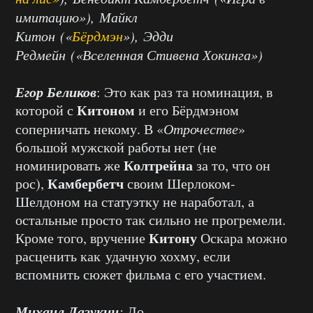
имитацию»), Майкл
Китон («
Бёрдмэн
»), Эдди
Редмейн («Вселенная Стивена Хокинга»)
Егор Беликов
: Это как раз та номинация, в
Китоном
которой с
и его Бёрдмэном
соперничать некому. В «
Отрочестве
»
большой мужской работы нет (не
Колтрейна
номинировать же
за то, что он
Камбербетч
рос),
своим Шерлоком-
Шелдоном на статуэтку не наработал, а
остальные просто так сильно не прогремели.
Китону
Кроме того, вручение
Оскара можно
расценить как удачную хохму, если
вспомнить сюжет фильма с его участием.
Михаил Лазукин
:
До