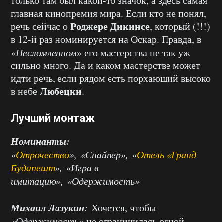
только там был какой-то значок, а здесь самая
главная кинопремия мира. Если кто не понял,
Роджере Дикинсе
речь сейчас о
, который (!!!)
в 12-й раз номинируется на Оскар. Правда, в
«
Несломленном
» его мастерства не так уж
сильно много. Да и каком мастерстве может
идти речь, если рядом есть порхающий высоко
Любецки
в небе
.
Лучший монтаж
Номинанты:
«
Отрочество
», «Снайпер», «
Отель «Гранд
Будапешт
», «Игра в
имитацию», «Одержимость»
Михаил Лазукин
:
Хочется, чтобы
«Одержимость»
не ограничилась одной