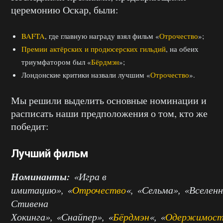
церемонию Оскар, были:
BAFTA
, где главную награду взял фильм «
Отрочество
»;
Премии актёрских и продюсерских гильдий
, на обеих
триумфатором был «
Бёрдмэн
»;
Лондонские критики назвали лучшим «
Отрочество
».
Мы решили выделить основные номинации и
расписать наши предположения о том, кто же
победит:
Лучший фильм
Номинанты:
«Игра в
имитацию», «
Отрочество
«, «Сельма», «Вселен
Стивена
Хокинга», «Снайпер», «
Бёрдмэн
«, «
Одержимост