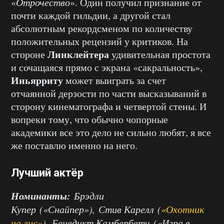
«
Отрочество
». Один получил признание от
почти каждой гильдии, а другой стал
абсолютным рекордсменом по количеству
положительных рецензий у критиков. На
Линклейтера
стороне
удивительная простота
и сочащаяся прямо с экрана «сакральность»,
Иньярриту
может выиграть за счет
отчаянной дерзости по части высказываний в
сторону кинематографа и четвертой стены. И
вопреки тому, что обычно чопорные
академики все это дело не сильно любят, я все
же поставлю именно на него.
Лучший актёр
Номинанты:
Брэдли
Купер («Снайпер»), Стив Карелл (
«Охотник
на лис»
), Бенедикт Камбербетч («Игра в