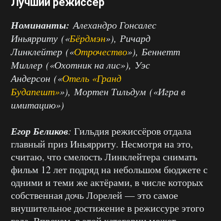
Лучший режиссёр
Номинанты:
Алехандро Гонсалес
Иньярриту («
Бёрдмэн
»), Ричард
Линклейтер («
Отрочество
»), Беннетт
Миллер («Охотник на лис»), Уэс
Андерсон («
Отель «Гранд
Будапешт»
»), Мортен Тильдум («Игра в
имитацию»)
Егор Беликов
:
Гильдия режиссёров отдала
главный приз Иньярриту. Несмотря на это,
считаю, что смелость Линклейтера снимать
фильм 12 лет подряд на небольшом бюджете с
одними и теми же актёрами, в числе которых
собственная дочь Лорелей — это самое
внушительное достижение в режиссуре этого
года. Впрочем, в этой категории может