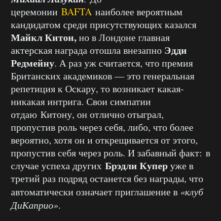
церемонии
BAFTA
наиболее вероятным
кандидатом среди присутствующих казался
Майкл Китон,
но в Лондоне главная
Эдди
актерская награда отошла внезапно
Редмейну
. А раз уж считается, что премия
Британских академиков — это генеральная
репетиция к Оскару, то возникает какая-
никакая интрига. Свои симпатии
отдаю Китону, он отлично отыграл,
пропустив роль через себя, либо, что более
вероятно, хотя он и открещивается от этого,
пропустив себя через роль. И забавный факт: в
Брэдли Купер
случае успеха других
уже в
третий раз подряд останется без награды, что
автоматически означает приглашение в
«клуб
ДиКаприо»
.