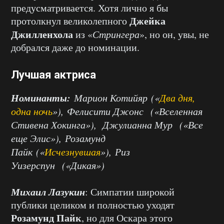
предусматривается. Хотя лично я бы
Джейка
протолкнул великолепного
Джилленхола
из «
Стрингера
», но он, увы, не
добрался даже до номинации.
Лучшая актриса
Номинанты:
Марион Котийяр («
Два дня,
одна ночь
»), Фелисити Джонс («Вселенная
Стивена Хокинга»), Джулианна Мур («Все
еще Элис»), Розамунд
Пайк («
Исчезнувшая
»), Риз
Уизерспун («Дикая»)
Михаил Лазукин
: Симпатии широкой
публики целиком и полностью уходят
Розамунд Пайк
, но для Оскара этого