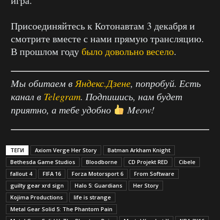
игра.
Присоединяйтесь к Котонавтам 3 декабря и
смотрите вместе с нами прямую трансляцию.
В прошлом году
было довольно весело
.
Мы обитаем в
Яндекс.Дзене
, попробуй. Есть
канал в
Telegram
. Подпишись, нам будет
приятно, а тебе удобно
Meow!
ТЕГИ
Axiom Verge Her Story
Batman Arkham Knight
Bethesda Game Studios
Bloodborne
CD Projekt RED
Cibele
fallout 4
FIFA 16
Forza Motorsport 6
From Software
guilty gear xrd sign
Halo 5: Guardians
Her Story
Kojima Productions
life is strange
Metal Gear Solid 5: The Phantom Pain