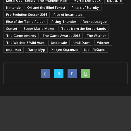
Metal Gear Solid V: The Phantom Pain
Mortal Kombat X
NBA 2K16
Nintendo
Ori and the Blind Forest
Pillars of Eternity
Pro Evolution Soccer 2016
Rise of Incarnates
Rise of the Tomb Raider
Rising Thunder
Rocket League
Sunset
Super Mario Maker
Tales from the Borderlands
The Game Awards
The Game Awards 2015
The Witcher
The Witcher 3 Wild Hunt
Undertale
Until Dawn
Witcher
ведьмак
Питер Мур
Хидео Кодзима
Шон Лейден