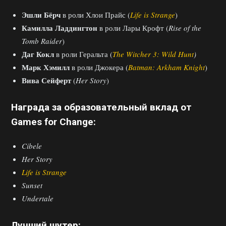
Эшли Бёрч
в роли Хлои Прайс (
Life is Strange
)
Камилла Ладдингтон
в роли Лары Крофт (
Rise of the
Tomb Raider
)
Даг Кокл
в роли Геральта (
The Witcher 3: Wild Hunt
)
Марк Хэмилл
в роли Джокера (
Batman: Arkham Knight
)
Вива Сейферт
(
Her Story
)
Награда за образовательный вклад от
Game
s for Change:
Cibele
Her Story
Life is Strange
Sunset
Undertale
Лучший шутер: