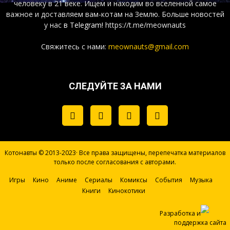
человеку в 21 веке. Ищем и находим во вселенной самое
важное и доставляем вам-котам на Землю. Больше новостей
у нас
в Telegram!
https://t.me/meownauts
Свяжитесь с нами:
meownauts@gmail.com
СЛЕДУЙТЕ ЗА НАМИ
Котонавты © 2013-2023· Все права защищены, перепечатка материалов
только после согласования с авторами.
Игры
Кино
Аниме
Сериалы
Комиксы
События
Музыка
Книги
Кинокотики
Разработка и
поддержка сайта