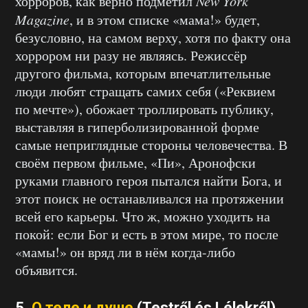
хорроров, как верно подметил
New York
Magazine
, и в этом списке «мама!» будет,
безусловно, на самом верху, хотя по факту она
хоррором ни разу не являясь. Режиссёр
другого фильма, которым впечатлительные
люди любят стращать самих себя («Реквием
по мечте»), обожает троллировать публику,
выставляя в гиперболизированной форме
самые неприглядные стороны человечества. В
своём первом фильме, «Пи», Аронофски
руками главного героя пытался найти Бога, и
этот поиск не останавливался на протяжении
всей его карьеры. Что ж, можно уходить на
покой: если Бог и есть в этом мире, то после
«мамы!» он вряд ли в нём когда-либо
объявится.
5.
О теле и душе
(Testről és Lélekről)