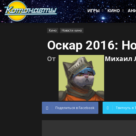
Котонавты
ИГРЫ
КИНО
АН
Кино
Новости кино
Оскар 2016: 
От
Михаил 
Поделиться в Facebook
Твитнуть в 