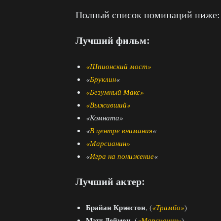
Полный список номинаций ниже:
Лучший фильм:
«Шпионский мост»
«
Бруклин
«
«Безумный Макс»
«Выживший»
«Комната»
«
В центре внимания
«
«Марсианин»
«
Игра на понижение
«
Лучший актер:
Брайан Крэнстон
, (
«Трамбо»
)
Мэтт Деймон
, (
«Марсианин»
)