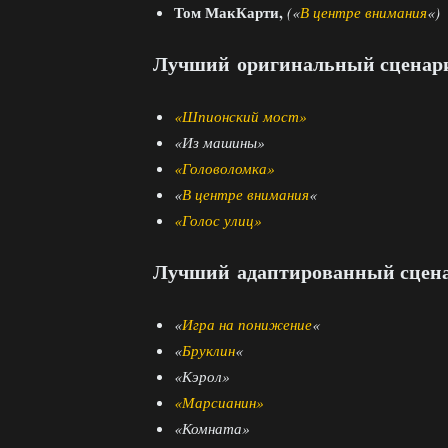
Том МакКарти,
(«
В центре внимания
«)
Лучший оригинальный сценар
«Шпионский мост»
«Из машины»
«Головоломка»
«
В центре внимания
«
«Голос улиц»
Лучший адаптированный сцен
«
Игра на понижение
«
«
Бруклин
«
«Кэрол»
«Марсианин»
«Комната»