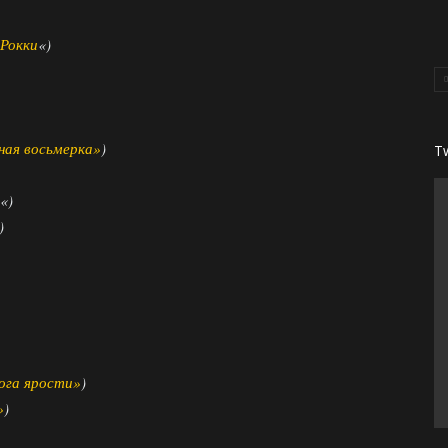
 Рокки
«)
:
ная восьмерка»
)
T
«)
)
ога ярости»
)
»
)