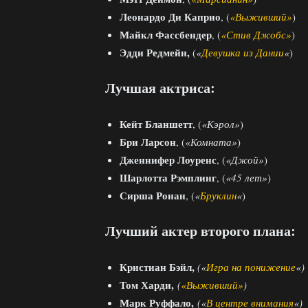
Леонардо Ди Каприо
, (
«Выживший»
)
Майкл Фассбендер
, (
«Стив Джобс»
)
Эдди Редмейн,
(
«
Девушка из Дании
«
)
Лучшая актриса:
Кейт Бланшетт
, (
«Кэрол»
)
Бри Ларсон
, (
«Комната»
)
Дженнифер Лоуренс
, (
«Джой»
)
Шарлотта Рэмплинг
, (
«45 лет»
)
Сирша Ронан
, (
«
Бруклин
«
)
Лучший актер второго плана:
Кристиан Бэйл,
(
«
Игра на понижение
«)
Том Харди,
(
«Выживший»
)
Марк Руффало,
(«
В центре внимания
«)