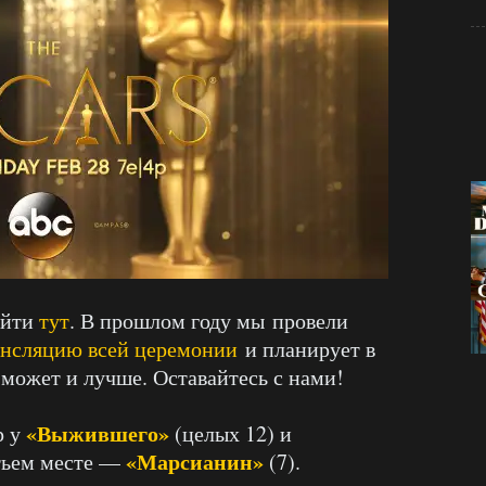
айти
тут
. В прошлом году мы провели
ансляцию всей церемонии
и планирует в
 может и лучше. Оставайтесь с нами!
«Выжившего»
р у
(целых 12) и
«Марсианин»
етьем месте —
(7).