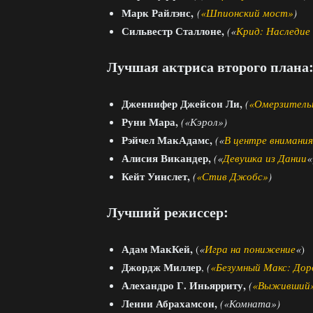
Марк Райлэнс,
(
«Шпионский мост»
)
Сильвестр Сталлоне,
(«
Крид: Наследие
Лучшая актриса второго плана
Дженнифер Джейсон Ли,
(
«Омерзитель
Руни Мара,
(
«Кэрол»)
Рэйчел МакАдамс,
(«
В центре внимания
Алисия Викандер,
(«
Девушка из Дании
«
Кейт Уинслет,
(
«Стив Джобс»
)
Лучший режиссер:
Адам МакКей,
(
«
Игра на понижение
«
)
Джордж Миллер
,
(
«Безумный Макс: Дор
Алехандро Г. Иньярриту,
(
«Выживший
Ленни Абрахамсон,
(«Комната»)