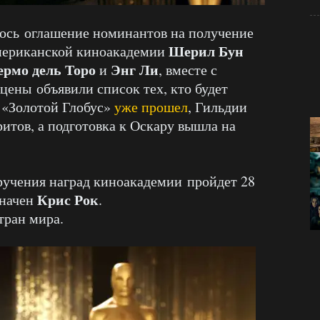
лось оглашение номинантов на получение
Шерил Бун
мериканской киноакадемии
ермо дель Торо
Энг Ли
и
, вместе с
цены объявили список тех, кто будет
. «Золотой Глобус»
уже прошел
, Гильдии
итов, а подготовка к Оскару вышла на
ручения наград киноакадемии пройдет 28
Крис Рок
значен
.
тран мира.