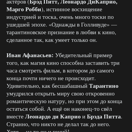
Брэд Питт, Леонардо ДиКаприо,
актёров (
Марго Робби
), истинное восхищение
индустрией и тоска, очень много тоски по
ушедшей эпохе. «Однажды в Голливуде» —
тарантиновское признание в любви к кино,
сделанное так, как умеет только он.
Иван Афанасьев:
Убедительный пример
того, как магия кино способна заставить три
часа смотреть фильм, в котором до самого
конца почти ничего не происходит.
Тарантино
Удивительно, как бесшабашный
умудрился открыть миру свою откровенно
романтическую натуру, но при этом до конца
остаться собой. А ещё он наконец-то свёл
Леонардо ди Каприо
Брэда Питта
вместе
и
.
Странно, что никто не делал так до него.
Хотя… на то он и гений!